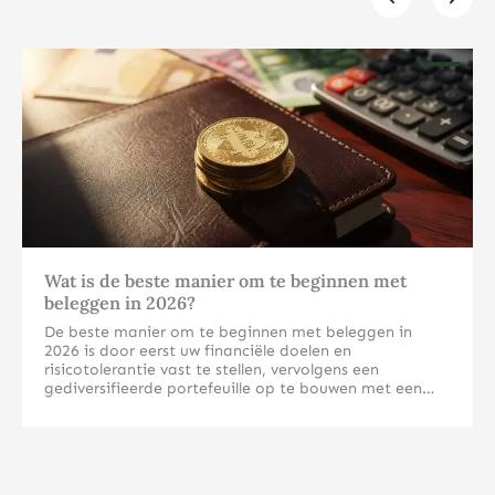
Klik hier
Wat is de beste manier om te beginnen met
beleggen in 2026?
De beste manier om te beginnen met beleggen in
2026 is door eerst uw financiële doelen en
risicotolerantie vast te stellen, vervolgens een
gediversifieerde portefeuille op te bouwen met een
mix van aandelen, obligaties en mogelijk fysieke
edelmetalen. Begin met een klein bedrag dat u kunt
Welke beleggingsvormen zijn het meest geschikt voor
missen en breid geleidelijk uit naarmate uw kennis en
beginners in 2026?
vertrouwen groeien. Voor beginners zijn indexfondsen,
ETF’s en fysieke edelmetalen zoals goud en zilver vaak
Voor beginners zijn indexfondsen, ETF’s en fysieke