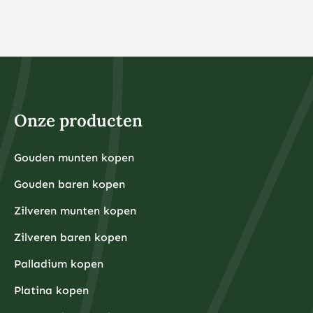
€1.000 vaak praktischer is vanwege de
aankooppremies en opslagkosten.
Bij veel online brokers kunt u tegenwoordig al vanaf €1
beleggen in fracties van aandelen of ETF’s. Dit maakt
beleggen toegankelijk voor iedereen, ongeacht het
beschikbare kapitaal. Het belangrijkste is dat u alleen
belegt met geld dat u kunt missen en dat u niet nodig
heeft voor dagelijkse uitgaven of noodsituaties.
Voor fysieke edelmetalen ligt de praktische ondergrens
hoger omdat kleinere hoeveelheden relatief hoge
Onze producten
aankooppremies hebben. Een zilveren munt van één
ounce kost bijvoorbeeld rond de €30-40, terwijl een
kleine goudbaar van 1 gram ongeveer €80-100 kost.
Grotere hoeveelheden hebben doorgaans voordeligere
Gouden munten kopen
Financiële experts adviseren om eerst een noodfonds
premies per gram.
van 3-6 maanden aan uitgaven aan te leggen voordat
Gouden baren kopen
u begint met beleggen. Dit zorgt ervoor dat u niet
gedwongen wordt om uw beleggingen te verkopen
tijdens onverwachte financiële tegenslagen.
Zilveren munten kopen
Waarom kiezen beleggers steeds vaker voor fysieke
Zilveren baren kopen
edelmetalen?
Beleggers kiezen steeds vaker voor fysieke
Palladium kopen
edelmetalen omdat deze bescherming bieden tegen
inflatie, valutadevaluatie en geopolitieke onzekerheid,
Platina kopen
terwijl ze tegelijkertijd tastbare activa
vertegenwoordigen die onafhankelijk zijn van het