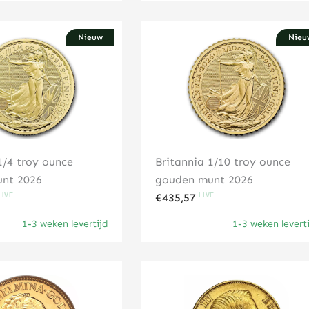
Nieuw
Nieu
Klik hier
Klik hier
1/4 troy ounce
Britannia 1/10 troy ounce
nt 2026
gouden munt 2026
€
435,57
1-3 weken levertijd
1-3 weken levert
Klik hier
Klik hier