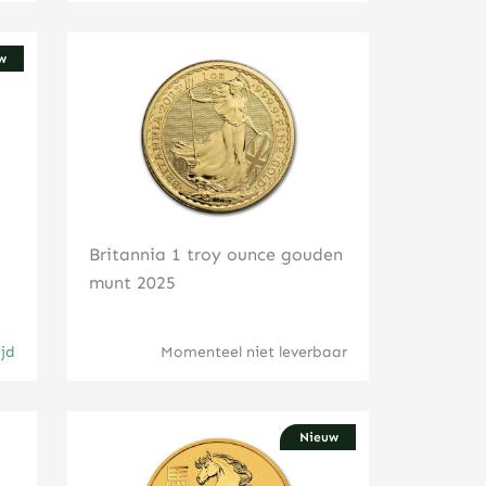
w
Klik hier
Britannia 1 troy ounce gouden
munt 2025
ijd
Momenteel niet leverbaar
Nieuw
Klik hier