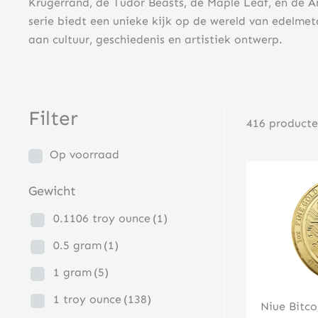
Krugerrand, de Tudor Beasts, de Maple Leaf, en de A
serie biedt een unieke kijk op de wereld van edelmet
aan cultuur, geschiedenis en artistiek ontwerp.
Filter
416 product
Op voorraad
Gewicht
0.1106 troy ounce
(1)
0.5 gram
(1)
1 gram
(5)
1 troy ounce
(138)
Niue Bitco