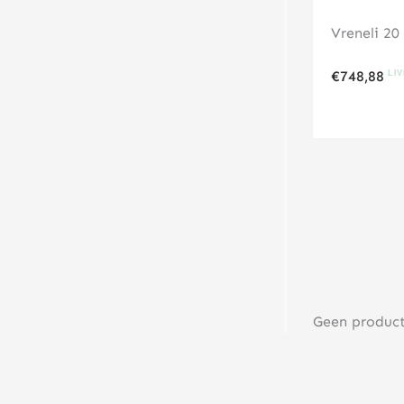
Vreneli 2
€
748,88
Geen produc