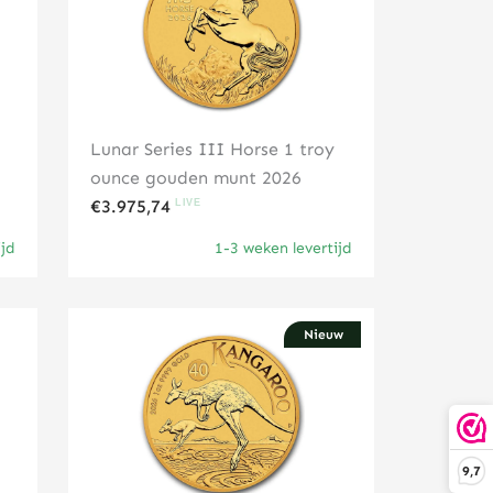
Lunar Series III Horse 1 troy
ounce gouden munt 2026
€
3.975,74
ijd
1-3 weken levertijd
Nieuw
Klik hier
9,7