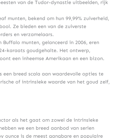
esten van de Tudor-dynastie uitbeelden, rijk
af munten, bekend om hun 99,99% zuiverheid,
ool. Ze bieden een van de zuiverste
erders en verzamelaars.
Buffalo munten, gelanceerd in 2006, eren
 24-karaats goudgehalte. Het ontwerp,
, toont een inheemse Amerikaan en een bizon.
s een breed scala aan waardevolle opties te
orische of intrinsieke waarde van het goud zelf,
actor als het gaat om zowel de intrinsieke
 hebben we een breed aanbod van serien
oy ounce is de meest gangbare en populaire