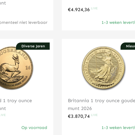
unt
€
4.924,36
menteel niet leverbaar
1-3 weken levert
Diverse Jaren
Nieu
Klik hier
Klik hier
d 1 troy ounce
Britannia 1 troy ounce goud
unt
munt 2026
€
3.870,74
Op voorraad
1-3 weken levert