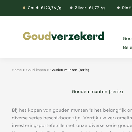
Ga
Goud: €
120,76
/g
Zilver: €
1,77
/g
Plati
naar
de
inhoud
Gou
Bel
Home
>
Goud kopen
>
Gouden munten (serie)
Gouden munten (serie)
Bij het kopen van gouden munten is het belangrijk o
diverse series beschikbaar zijn. Verrijk uw verzameli
investeringsportefeuille met onze diverse serie goud