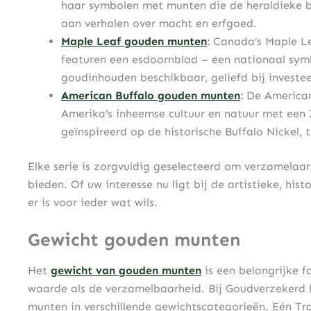
haar symbolen met munten die de heraldieke be
aan verhalen over macht en erfgoed.
Maple Leaf gouden munten
:
Canada’s Maple Le
featuren een esdoornblad – een nationaal symb
goudinhouden beschikbaar, geliefd bij investe
American Buffalo gouden munten
:
De American 
Amerika’s inheemse cultuur en natuur met een
geïnspireerd op de historische Buffalo Nickel
Elke serie is zorgvuldig geselecteerd om verzamelaar
bieden. Of uw interesse nu ligt bij de artistieke, hist
er is voor ieder wat wils.
Gewicht gouden munten
Het
gewicht van gouden munten
is een belangrijke f
waarde als de verzamelbaarheid. Bij Goudverzekerd
munten in verschillende gewichtscategorieën. Eén Tr