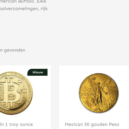
merican Buffalo. Elke
aalverzamelingen, rijk
en gevonden
Nieuw
Klik hier
Klik hier
in 1 troy ounce
Mexican 50 gouden Peso