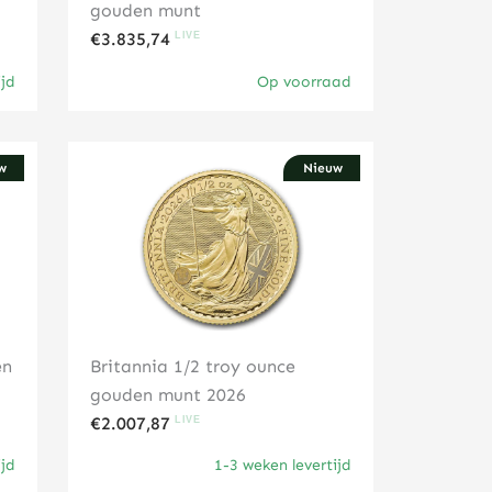
gouden munt
€
3.835,74
ijd
Op voorraad
w
Nieuw
Klik hier
en
Britannia 1/2 troy ounce
gouden munt 2026
€
2.007,87
ijd
1-3 weken levertijd