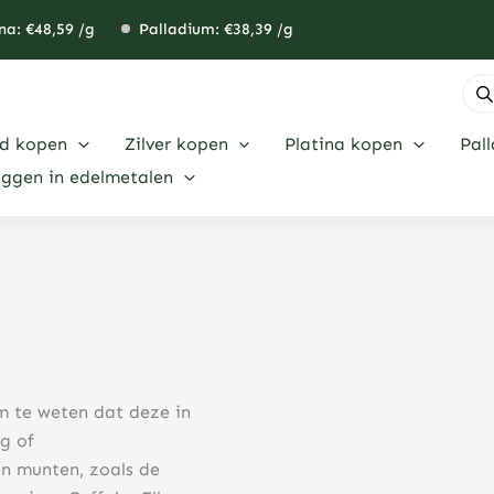
na: €
48,59
/g
Palladium: €
38,39
/g
Pro
zoe
d kopen
Zilver kopen
Platina kopen
Pal
eggen in edelmetalen
m te weten dat deze in
ng of
en munten, zoals de