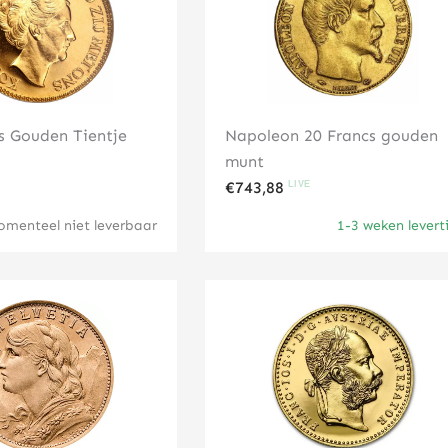
s Gouden Tientje
Napoleon 20 Francs gouden
munt
€
743,88
menteel niet leverbaar
1-3 weken levert
Klik hier
Klik hier