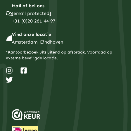
Mail of bel ons
[email protected]
+31 (0)20 261 44 97
Vind onze locatie
Amsterdam, Eindhoven
*Kantoorbezoek uitsluitend op afspraak. Voorraad op
externe beveiligde locatie.
I
T
F
n
w
a
s
i
c
t
t
e
a
t
b
g
e
o
r
r
o
a
k
m
-
s