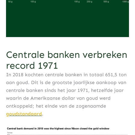
Centrale banken verbreken
record 1971
In 2018 kochten centrale banken in totaal 651,5 ton
aan goud. Dit is de grootste jaarlijkse aankoop van
centrale banken sinds het jaar 1971, hetzelfde jaar
waarin de Amerikaanse dollar van goud werd
ontkoppeld; het einde van de zogenaamde
goudstandaard
.