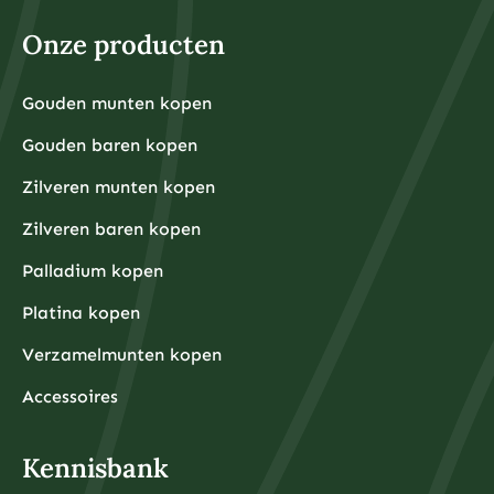
Voor fysieke edelmetalen ligt de praktische ondergrens
hoger omdat kleinere hoeveelheden relatief hoge
Onze producten
aankooppremies hebben. Een zilveren munt van één
ounce kost bijvoorbeeld rond de €30-40, terwijl een
kleine goudbaar van 1 gram ongeveer €80-100 kost.
Grotere hoeveelheden hebben doorgaans voordeligere
Gouden munten kopen
Financiële experts adviseren om eerst een noodfonds
premies per gram.
van 3-6 maanden aan uitgaven aan te leggen voordat
Gouden baren kopen
u begint met beleggen. Dit zorgt ervoor dat u niet
gedwongen wordt om uw beleggingen te verkopen
tijdens onverwachte financiële tegenslagen.
Zilveren munten kopen
Waarom kiezen beleggers steeds vaker voor fysieke
Zilveren baren kopen
edelmetalen?
Beleggers kiezen steeds vaker voor fysieke
Palladium kopen
edelmetalen omdat deze bescherming bieden tegen
inflatie, valutadevaluatie en geopolitieke onzekerheid,
Platina kopen
terwijl ze tegelijkertijd tastbare activa
vertegenwoordigen die onafhankelijk zijn van het
Verzamelmunten kopen
financiële systeem.
De afgelopen jaren hebben centrale banken wereldwijd
ongekende hoeveelheden geld geprint om
Accessoires
economische crises te bestrijden, wat heeft geleid tot
zorgen over toekomstige inflatie. Fysieke edelmetalen
hebben historisch gezien hun waarde behouden tijdens
periodes van hoge inflatie en monetaire onzekerheid.
Kennisbank
Daarnaast bieden fysieke edelmetalen diversificatie
buiten het traditionele financiële systeem. Terwijl