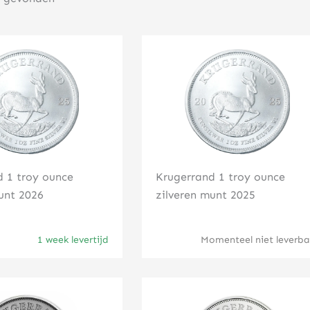
Klik hier
Klik hier
d 1 troy ounce
Krugerrand 1 troy ounce
unt 2026
zilveren munt 2025
1 week levertijd
Momenteel niet leverba
Klik hier
Klik hier