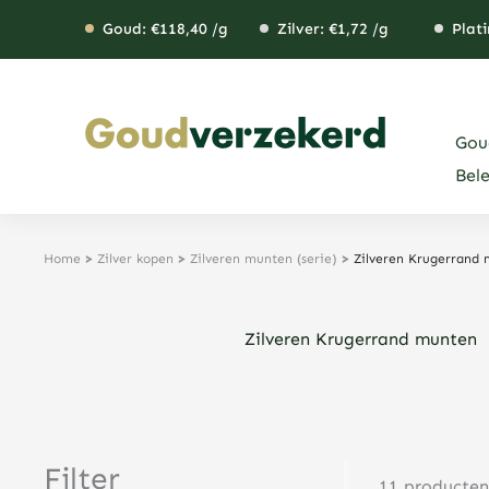
Ga
Goud: €
118,40
/g
Zilver: €
1,72
/g
Plati
naar
de
inhoud
Gou
Bel
Home
>
Zilver kopen
>
Zilveren munten (serie)
>
Zilveren Krugerrand
Zilveren Krugerrand munten
Filter
11 producte