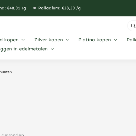
na: €
48,31
/g
Palladium: €
38,33
/g
Pro
zoe
d kopen
Zilver kopen
Platina kopen
Pal
eggen in edelmetalen
 munten
n gevonden