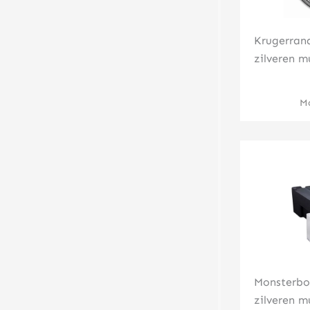
Krugerran
zilveren m
Mo
Monsterbo
zilveren m