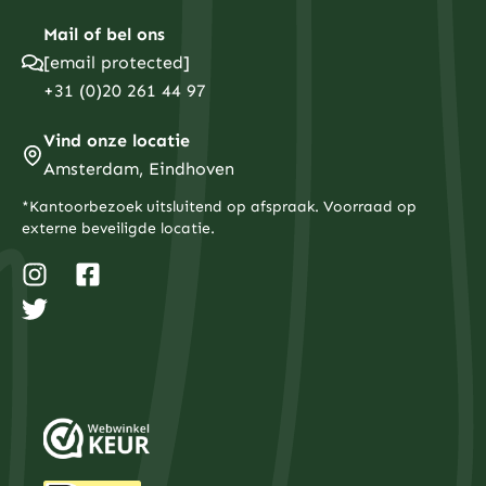
Mail of bel ons
[email protected]
+31 (0)20 261 44 97
Vind onze locatie
Amsterdam, Eindhoven
*Kantoorbezoek uitsluitend op afspraak. Voorraad op
externe beveiligde locatie.
I
T
F
n
w
a
s
i
c
t
t
e
a
t
b
g
e
o
r
r
o
a
k
m
-
s