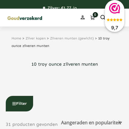
Ga
Zilver: €
120,76
1,77
48,67
38,39
/g
naar
de
inhoud
9,7
Home
>
Zilver kopen
>
Zilveren munten (gewicht)
>
10 troy
ounce zilveren munten
10 troy ounce zilveren munten
Filter
31 producten gevonden