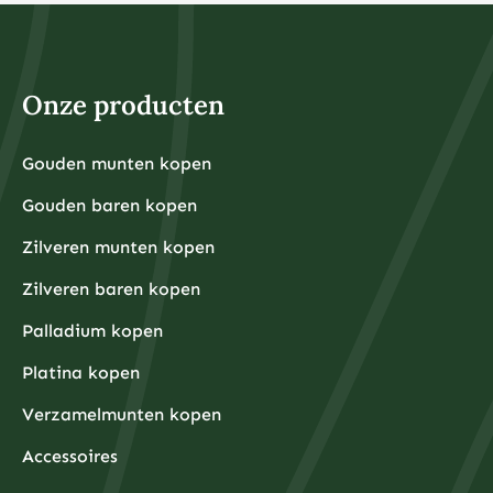
beleggen toegankelijk voor iedereen, ongeacht het
beschikbare kapitaal. Het belangrijkste is dat u alleen
belegt met geld dat u kunt missen en dat u niet nodig
heeft voor dagelijkse uitgaven of noodsituaties.
Voor fysieke edelmetalen ligt de praktische ondergrens
hoger omdat kleinere hoeveelheden relatief hoge
Onze producten
aankooppremies hebben. Een zilveren munt van één
ounce kost bijvoorbeeld rond de €30-40, terwijl een
kleine goudbaar van 1 gram ongeveer €80-100 kost.
Grotere hoeveelheden hebben doorgaans voordeligere
Gouden munten kopen
Financiële experts adviseren om eerst een noodfonds
premies per gram.
van 3-6 maanden aan uitgaven aan te leggen voordat
Gouden baren kopen
u begint met beleggen. Dit zorgt ervoor dat u niet
gedwongen wordt om uw beleggingen te verkopen
tijdens onverwachte financiële tegenslagen.
Zilveren munten kopen
Waarom kiezen beleggers steeds vaker voor fysieke
Zilveren baren kopen
edelmetalen?
Beleggers kiezen steeds vaker voor fysieke
Palladium kopen
edelmetalen omdat deze bescherming bieden tegen
inflatie, valutadevaluatie en geopolitieke onzekerheid,
Platina kopen
terwijl ze tegelijkertijd tastbare activa
vertegenwoordigen die onafhankelijk zijn van het
Verzamelmunten kopen
financiële systeem.
De afgelopen jaren hebben centrale banken wereldwijd
ongekende hoeveelheden geld geprint om
Accessoires
economische crises te bestrijden, wat heeft geleid tot
zorgen over toekomstige inflatie. Fysieke edelmetalen