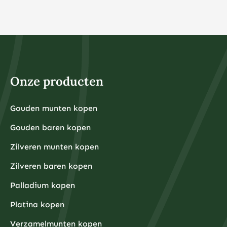
aankooppremies en opslagkosten.
Bij veel online brokers kunt u tegenwoordig al vanaf €1
beleggen in fracties van aandelen of ETF’s. Dit maakt
beleggen toegankelijk voor iedereen, ongeacht het
beschikbare kapitaal. Het belangrijkste is dat u alleen
belegt met geld dat u kunt missen en dat u niet nodig
heeft voor dagelijkse uitgaven of noodsituaties.
Voor fysieke edelmetalen ligt de praktische ondergrens
hoger omdat kleinere hoeveelheden relatief hoge
Onze producten
aankooppremies hebben. Een zilveren munt van één
ounce kost bijvoorbeeld rond de €30-40, terwijl een
kleine goudbaar van 1 gram ongeveer €80-100 kost.
Grotere hoeveelheden hebben doorgaans voordeligere
Gouden munten kopen
Financiële experts adviseren om eerst een noodfonds
premies per gram.
van 3-6 maanden aan uitgaven aan te leggen voordat
Gouden baren kopen
u begint met beleggen. Dit zorgt ervoor dat u niet
gedwongen wordt om uw beleggingen te verkopen
tijdens onverwachte financiële tegenslagen.
Zilveren munten kopen
Waarom kiezen beleggers steeds vaker voor fysieke
Zilveren baren kopen
edelmetalen?
Beleggers kiezen steeds vaker voor fysieke
Palladium kopen
edelmetalen omdat deze bescherming bieden tegen
inflatie, valutadevaluatie en geopolitieke onzekerheid,
Platina kopen
terwijl ze tegelijkertijd tastbare activa
vertegenwoordigen die onafhankelijk zijn van het
Verzamelmunten kopen
financiële systeem.