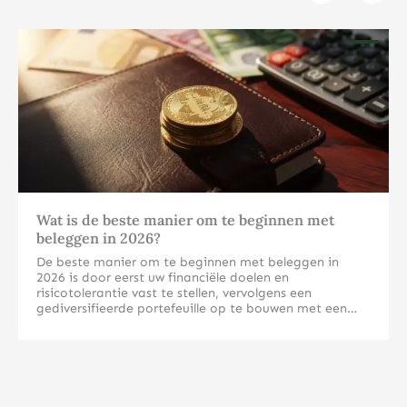
Klik hier
Wat is de beste manier om te beginnen met
beleggen in 2026?
De beste manier om te beginnen met beleggen in
2026 is door eerst uw financiële doelen en
risicotolerantie vast te stellen, vervolgens een
gediversifieerde portefeuille op te bouwen met een
mix van aandelen, obligaties en mogelijk fysieke
edelmetalen. Begin met een klein bedrag dat u kunt
Welke beleggingsvormen zijn het meest geschikt voor
missen en breid geleidelijk uit naarmate uw kennis en
beginners in 2026?
vertrouwen groeien. Voor beginners zijn indexfondsen,
ETF’s en fysieke edelmetalen zoals goud en zilver vaak
Voor beginners zijn indexfondsen, ETF’s en fysieke
de meest toegankelijke startopties vanwege hun
edelmetalen de meest geschikte beleggingsvormen