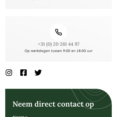
+31 (0) 20 261 44 97
Op werkdagen tussen 9:00 en 18:00 uur
I
F
T
n
a
w
s
c
i
t
e
t
a
b
t
Neem direct contact op
g
o
e
r
o
r