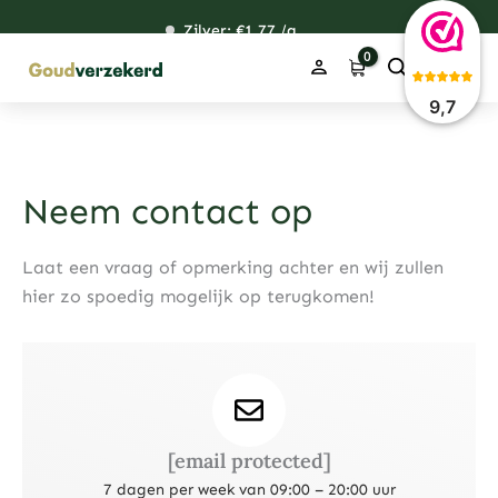
Ga
Zilver: €
120,76
1,77
48,59
38,39
/g
naar
de
inhoud
9,7
Neem contact op
Laat een vraag of opmerking achter en wij zullen
hier zo spoedig mogelijk op terugkomen!
[email protected]
7 dagen per week van 09:00 – 20:00 uur