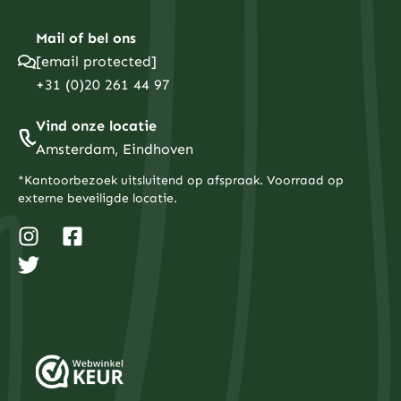
Mail of bel ons
[email protected]
+31 (0)20 261 44 97
Vind onze locatie
Amsterdam, Eindhoven
*Kantoorbezoek uitsluitend op afspraak. Voorraad op
externe beveiligde locatie.
I
T
F
n
w
a
s
i
c
t
t
e
a
t
b
g
e
o
r
r
o
a
k
m
-