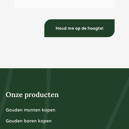
beginners.
lage rentes de aantrekkelijkheid hebben verminderd.
Voor beginners is het verstandig om te starten met
staatsobligaties of hoogwaardige bedrijfsobligaties
voordat u overstapt naar meer risicovolle varianten.
Hoeveel geld heb je nodig om te beginnen met
beleggen?
U kunt al beginnen met beleggen vanaf €50 tot €100
per maand via indexfondsen of ETF’s, terwijl voor
fysieke edelmetalen een startbedrag van €500 tot
€1.000 vaak praktischer is vanwege de
aankooppremies en opslagkosten.
Bij veel online brokers kunt u tegenwoordig al vanaf €1
beleggen in fracties van aandelen of ETF’s. Dit maakt
beleggen toegankelijk voor iedereen, ongeacht het
beschikbare kapitaal. Het belangrijkste is dat u alleen
belegt met geld dat u kunt missen en dat u niet nodig
heeft voor dagelijkse uitgaven of noodsituaties.
Voor fysieke edelmetalen ligt de praktische ondergrens
hoger omdat kleinere hoeveelheden relatief hoge
Onze producten
aankooppremies hebben. Een zilveren munt van één
ounce kost bijvoorbeeld rond de €30-40, terwijl een
kleine goudbaar van 1 gram ongeveer €80-100 kost.
Grotere hoeveelheden hebben doorgaans voordeligere
Gouden munten kopen
Financiële experts adviseren om eerst een noodfonds
premies per gram.
van 3-6 maanden aan uitgaven aan te leggen voordat
Gouden baren kopen
u begint met beleggen. Dit zorgt ervoor dat u niet
gedwongen wordt om uw beleggingen te verkopen