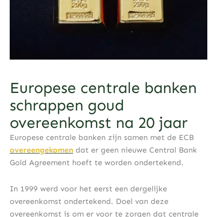
Europese centrale banken
schrappen goud
overeenkomst na 20 jaar
Europese centrale banken zijn samen met de ECB
overeengekomen
dat er geen nieuwe Central Bank
Gold Agreement hoeft te worden ondertekend.
In 1999 werd voor het eerst een dergelijke
overeenkomst ondertekend. Doel van deze
overeenkomst is om er voor te zorgen dat centrale