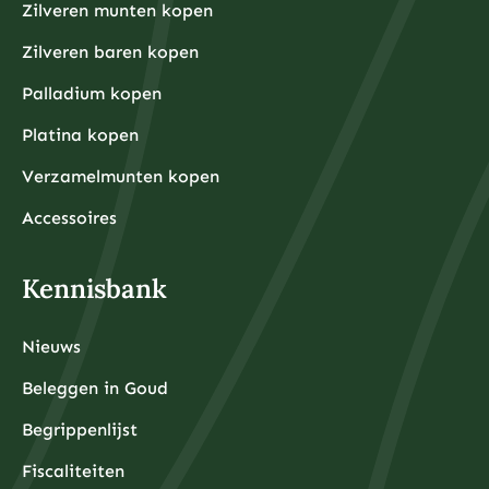
tijdens onverwachte financiële tegenslagen.
Zilveren munten kopen
Waarom kiezen beleggers steeds vaker voor fysieke
Zilveren baren kopen
edelmetalen?
Beleggers kiezen steeds vaker voor fysieke
Palladium kopen
edelmetalen omdat deze bescherming bieden tegen
inflatie, valutadevaluatie en geopolitieke onzekerheid,
Platina kopen
terwijl ze tegelijkertijd tastbare activa
vertegenwoordigen die onafhankelijk zijn van het
Verzamelmunten kopen
financiële systeem.
De afgelopen jaren hebben centrale banken wereldwijd
ongekende hoeveelheden geld geprint om
Accessoires
economische crises te bestrijden, wat heeft geleid tot
zorgen over toekomstige inflatie. Fysieke edelmetalen
hebben historisch gezien hun waarde behouden tijdens
periodes van hoge inflatie en monetaire onzekerheid.
Kennisbank
Daarnaast bieden fysieke edelmetalen diversificatie
buiten het traditionele financiële systeem. Terwijl
aandelen, obligaties en banktegoeden allemaal
afhankelijk zijn van de stabiliteit van financiële
Nieuws
instellingen, zijn fysieke edelmetalen tastbare activa
die u daadwerkelijk in bezit kunt hebben.
De toegankelijkheid is ook verbeterd door
Beleggen in Goud
professionele opslagdiensten die beveiligde opslag
met volledige verzekering aanbieden. Moderne
Begrippenlijst
edelmetaalbeleggers hoeven hun goud en zilver niet
meer thuis te bewaren, maar kunnen gebruikmaken
Fiscaliteiten
van gealloceerde opslag in gespecialiseerde kluizen in
Wat zijn de grootste risico’s bij beginnen met