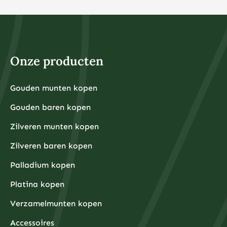
beleggen in fracties van aandelen of ETF’s. Dit maakt
beleggen toegankelijk voor iedereen, ongeacht het
beschikbare kapitaal. Het belangrijkste is dat u alleen
belegt met geld dat u kunt missen en dat u niet nodig
heeft voor dagelijkse uitgaven of noodsituaties.
Voor fysieke edelmetalen ligt de praktische ondergrens
hoger omdat kleinere hoeveelheden relatief hoge
Onze producten
aankooppremies hebben. Een zilveren munt van één
ounce kost bijvoorbeeld rond de €30-40, terwijl een
kleine goudbaar van 1 gram ongeveer €80-100 kost.
Grotere hoeveelheden hebben doorgaans voordeligere
Gouden munten kopen
Financiële experts adviseren om eerst een noodfonds
premies per gram.
van 3-6 maanden aan uitgaven aan te leggen voordat
Gouden baren kopen
u begint met beleggen. Dit zorgt ervoor dat u niet
gedwongen wordt om uw beleggingen te verkopen
tijdens onverwachte financiële tegenslagen.
Zilveren munten kopen
Waarom kiezen beleggers steeds vaker voor fysieke
Zilveren baren kopen
edelmetalen?
Beleggers kiezen steeds vaker voor fysieke
Palladium kopen
edelmetalen omdat deze bescherming bieden tegen
inflatie, valutadevaluatie en geopolitieke onzekerheid,
Platina kopen
terwijl ze tegelijkertijd tastbare activa
vertegenwoordigen die onafhankelijk zijn van het
Verzamelmunten kopen
financiële systeem.
De afgelopen jaren hebben centrale banken wereldwijd
ongekende hoeveelheden geld geprint om
Accessoires
economische crises te bestrijden, wat heeft geleid tot