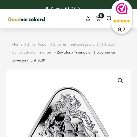
Ga
Zilver: €
120,76
1,77
48,67
38,39
/g
naar
de
inhoud
9,7
Home
>
Zilver kopen
>
Zilveren munten (gewicht)
>
1 troy
ounce zilveren munten
>
Zuytdorp Triangular 1 troy ounce
zilveren munt 2020