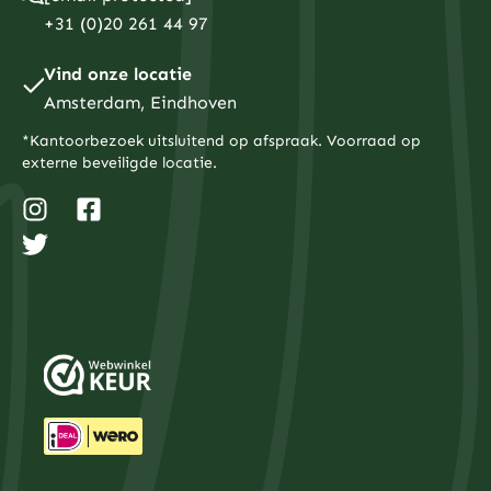
+31 (0)20 261 44 97
Vind onze locatie
Amsterdam, Eindhoven
*Kantoorbezoek uitsluitend op afspraak. Voorraad op
externe beveiligde locatie.
I
T
F
n
w
a
s
i
c
t
t
e
a
t
b
g
e
o
r
r
o
a
k
m
-
s
q
u