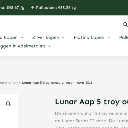
na: €
48,67
/g
Palladium: €
38,26
/g
Pro
zoe
d kopen
Zilver kopen
Platina kopen
Pal
eggen in edelmetalen
eren munten
>
Lunar Aap 5 troy ounce zilveren munt 2016
Lunar Aap 5 troy o
De zilveren Lunar 5 troy ounce i
de Lunar Series II serie. De Luna