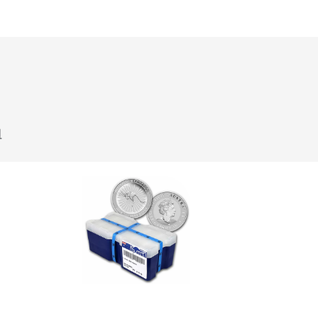
u
Klik hier