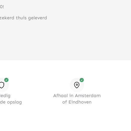
0!
rzekerd thuis geleverd
ledig
Afhaal in Amsterdam
rde opslag
of Eindhoven