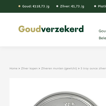
Ga
Goud: €
118,73
/g
Zilver: €
1,73
/g
Plati
naar
de
inhoud
Gou
Bel
Home
>
Zilver kopen
>
Zilveren munten (gewicht)
>
5 troy ounce zilv