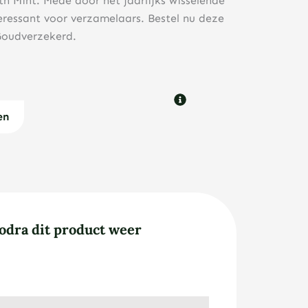
h Mint. Mede door het jaarlijks wisselende
eressant voor verzamelaars. Bestel nu deze
 Goudverzekerd.
en
odra dit product weer