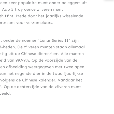
s een zeer populaire munt onder beleggers uit
r Aap 5 troy ounce zilveren munt
h Mint. Mede door het jaarlijks wisselende
eressant voor verzamelaars.
t onder de noemer “Lunar Series II” zijn
8-heden. De zilveren munten staan allemaal
tig uit de Chinese dierenriem. Alle munten
eid van 99,99%. Op de voorzijde van de
een afbeelding weergegeven met twee apen.
van het negende dier in de twaalfjaarlijkse
 volgens de Chinese kalender. Vandaar het
”. Op de achterzijde van de zilveren munt
beeld.