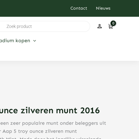
Contact
Nieuws
ducten
ken
ladium kopen
unce zilveren munt 2016
s een zeer populaire munt onder beleggers uit
r Aap 5 troy ounce zilveren munt