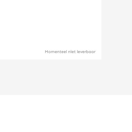
Lunar Haan
Momenteel niet leverbaar