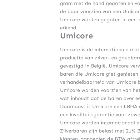
gram met de hand gegoten en vo
de baar voorzien van een Umico
Umicore worden gegoten in een z
erkend.
Umicore
Umicore is de internationale ma
productie van zilver- en goudbare
gevestigd in België. Umicore verw
baren die Umicore giet genieten
verhandelbaarheid van Umicore ba
Umicore worden voorzien van het 
wat inhoudt dat de baren over ee
Daarnaast is Umicore een LBMA ge
een kwaliteitsgarantie voor zowe
Umicore worden internationaal er
Zilverbaren zijn belast met 21% 
klanten, aangezien de BTW aftrek