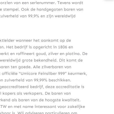
orzien van een serienummer. Tevens wordt
re stempel. Ook de handgegoten baren van
uiverheid van 99,9% en zijn wereldwijd
rktleider wanneer het aankomt op de
n. Het bedrijf is opgericht in 1806 en
erkt en raffineert goud, zilver en platina. De
 wereldwijd grote bekendheid. Dit komt de
ren ten goede. Alle zilverbaren van
officiële “Umicore Feinsilber 999” keurmerk,
n zuiverheid van 99,99% beschikken.
accrediteerd bedrijf, deze accreditatie is
l kopers als verkopers. De baren van
kend als baren van de hoogste kwaliteit.
BTW en met name interessant voor zakelijke
baar is. Wij adviseren particulieren om