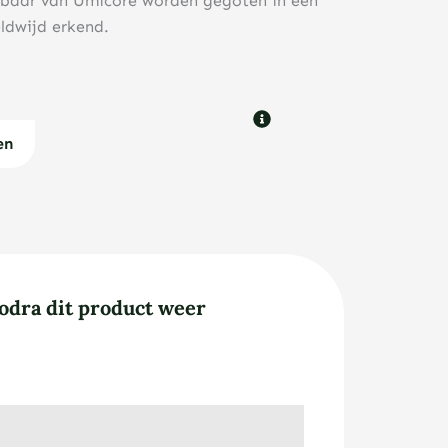
baar van Umicore worden gegoten in een
eldwijd erkend.
en
odra dit product weer