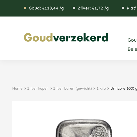
Ga
Goud: €
118,44
/g
Zilver: €
1,72
/g
Plati
naar
de
inhoud
Gou
Bel
Home
>
Zilver kopen
>
Zilver baren (gewicht)
>
1 kilo
>
Umicore 1000 g