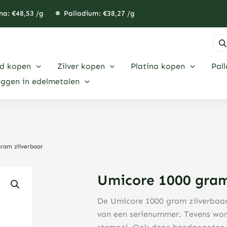
na: €
48,53
/g
Palladium: €
38,27
/g
Pro
zoe
d kopen
Zilver kopen
Platina kopen
Pal
eggen in edelmetalen
ram zilverbaar
Umicore 1000 gram
De Umicore 1000 gram zilverbaa
van een serienummer. Tevens wor