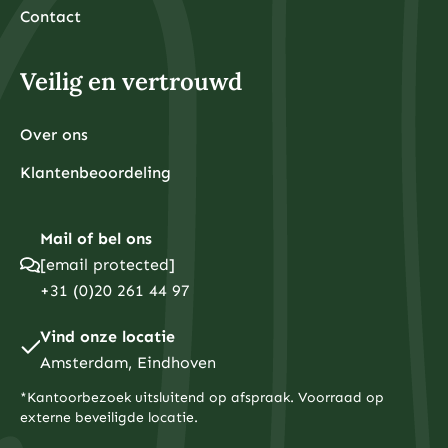
Contact
Veilig en vertrouwd
Over ons
Klantenbeoordeling
Mail of bel ons
[email protected]
+31 (0)20 261 44 97
Vind onze locatie
Amsterdam, Eindhoven
*Kantoorbezoek uitsluitend op afspraak. Voorraad op
externe beveiligde locatie.
I
T
F