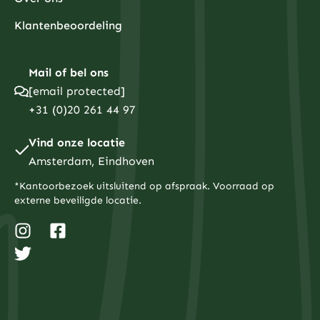
Klantenbeoordeling
Mail of bel ons
[email protected]
+31 (0)20 261 44 97
Vind onze locatie
Amsterdam, Eindhoven
*Kantoorbezoek uitsluitend op afspraak. Voorraad op
externe beveiligde locatie.
I
T
F
n
w
a
s
i
c
t
t
e
a
t
b
g
e
o
r
r
o