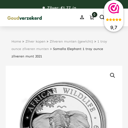
Ga
Zilver: €
120,76
1,77
48,59
38,39
/g
naar
de
inhoud
9,7
Home
>
Zilver kopen
>
Zilveren munten (gewicht)
>
1 troy
ounce zilveren munten
>
Somalia Elephant 1 troy ounce
zilveren munt 2021