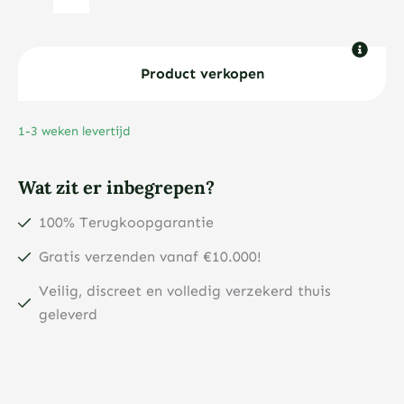
Francs
gouden
munt
Product verkopen
aantal
1-3 weken levertijd
Wat zit er inbegrepen?
100% Terugkoopgarantie
Gratis verzenden vanaf €10.000!
Veilig, discreet en volledig verzekerd thuis
geleverd