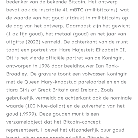
bedenker van de bekende Bitcoin. Het ontwerp
bevat ook de inscriptie 41 mBTC (millibitcoins), wat
de waarde van het goud uitdrukt in millibitcoins op
de dag van het ontwerp. Daarnaast zijn het gewicht
(1 oz fijn goud), het metaal (goud) en het jaar van
uitgifte (2022) vermeld. De achterkant van de munt
toont een portret van Hare Majesteit Elizabeth II.
Dit is het vierde officiële portret van de Koningin,
ontworpen in 1998 door beeldhouwer Ian Rank-
Broadley. De gravure toont een volwassen koningin
met de Queen Mary-knopstud pareloorbellen en de
tiara Girls of Great Britain and Ireland. Zoals
gebruikelijk vermeldt de achterkant ook de nominale
waarde (100 Niue-dollar) en de zuiverheid van het
goud (.9999). Deze gouden munt is een
verzamelobject dat het Bitcoin-concept
representeert. Hoewel het uitzonderlijk puur goud
bevat, zit er geen daadwerkelijke Bitcoin in