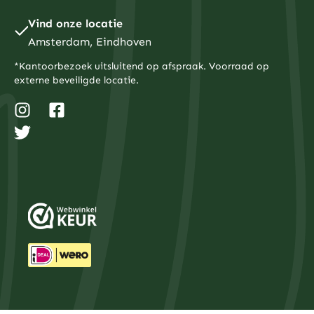
Vind onze locatie
Amsterdam, Eindhoven
*Kantoorbezoek uitsluitend op afspraak. Voorraad op
externe beveiligde locatie.
I
T
F
n
w
a
s
i
c
t
t
e
a
t
b
g
e
o
r
r
o
a
k
m
-
s
q
u
a
r