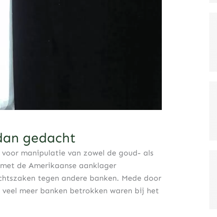
 dan gedacht
voor manipulatie van zowel de goud- als
nk met de Amerikaanse aanklager
echtszaken tegen andere banken. Mede door
 veel meer banken betrokken waren bij het