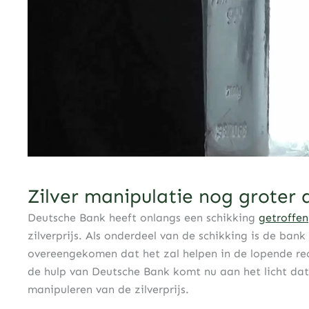
Zilver manipulatie nog groter
Deutsche Bank heeft onlangs een schikking
getroffen
zilverprijs. Als onderdeel van de schikking is de ba
overeengekomen dat het zal helpen in de lopende r
de hulp van Deutsche Bank komt nu aan het licht dat
manipuleren van de zilverprijs.