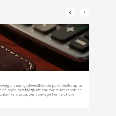
Welke finan
rvolgens een gediversifieerde portefeuille op te
Voordat u be
en breid geleidelijk uit naarmate uw kennis en
doelen bepal
ankelijke startopties vanwege hun relatieve
beleggingske
Financiële 
u bij het op