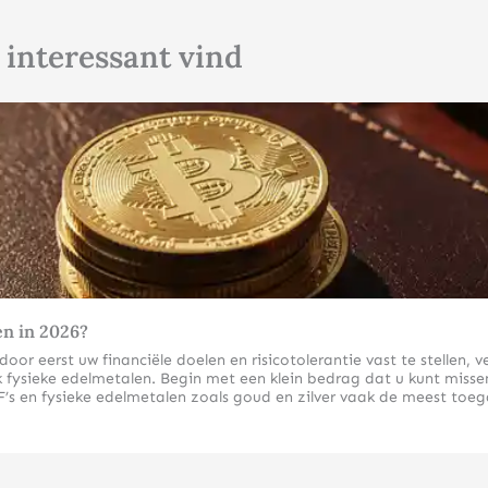
 interessant vind
Klik hier
en in 2026?
r eerst uw financiële doelen en risicotolerantie vast te stellen, ve
fysieke edelmetalen. Begin met een klein bedrag dat u kunt missen 
’s en fysieke edelmetalen zoals goud en zilver vaak de meest toeg
inners in 2026?