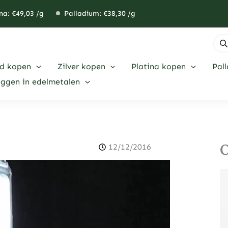
na: €
49,03
/g
Palladium: €
38,30
/g
Pro
zoe
d kopen
Zilver kopen
Platina kopen
Pal
eggen in edelmetalen
O
12/12/2016