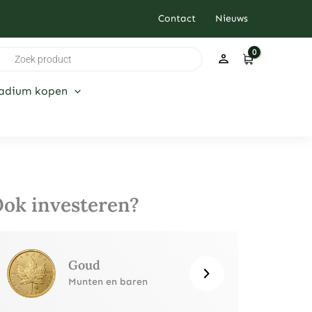
Contact
Nieuws
ducten
ken
ladium kopen
ok investeren?
Goud
Munten en baren