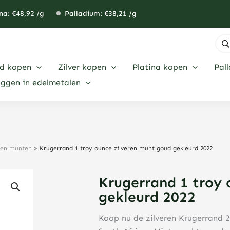
na: €
48,92
/g
Palladium: €
38,21
/g
Pro
zoe
d kopen
Zilver kopen
Platina kopen
Pal
eggen in edelmetalen
eren munten
>
Krugerrand 1 troy ounce zilveren munt goud gekleurd 2022
Krugerrand 1 troy 
gekleurd 2022
Koop nu de zilveren Krugerrand 