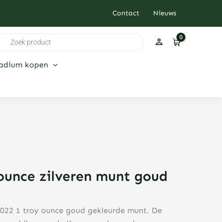
Contact
Nieuws
ducten
ken
ladium kopen
ounce zilveren munt goud
2022 1 troy ounce goud gekleurde munt. De