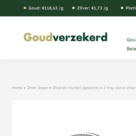
Ga
Goud: €
118,63
/g
Zilver: €
1,73
/g
Plati
naar
de
inhoud
Gou
Bel
Home
>
Zilver kopen
>
Zilveren munten (gewicht)
>
1 troy ounce zilv