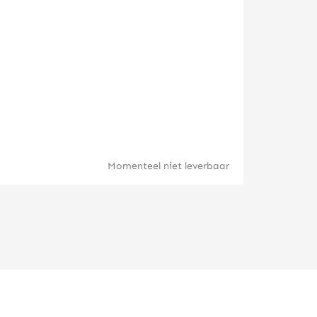
Maple Leaf
Momenteel niet leverbaar