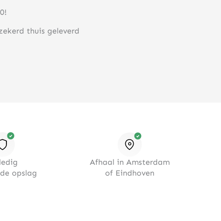
0!
rzekerd thuis geleverd
ledig
Afhaal in Amsterdam
rde opslag
of Eindhoven