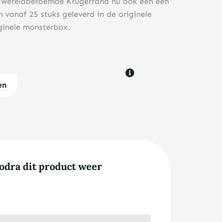
e wereldberoemde Krugerrand nu ook een een
 vanaf 25 stuks geleverd in de originele
iginele monsterbox.
en
odra dit product weer