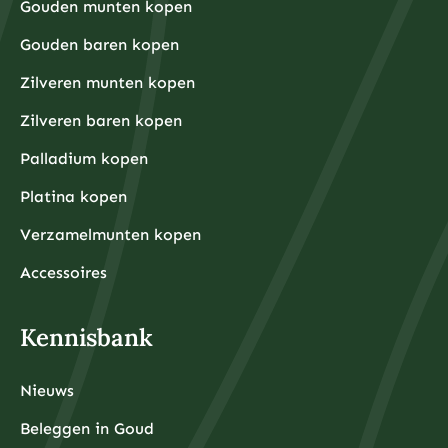
Grotere hoeveelheden hebben doorgaans voordeligere
Gouden munten kopen
Financiële experts adviseren om eerst een noodfonds
premies per gram.
van 3-6 maanden aan uitgaven aan te leggen voordat
Gouden baren kopen
u begint met beleggen. Dit zorgt ervoor dat u niet
gedwongen wordt om uw beleggingen te verkopen
tijdens onverwachte financiële tegenslagen.
Zilveren munten kopen
Waarom kiezen beleggers steeds vaker voor fysieke
Zilveren baren kopen
edelmetalen?
Beleggers kiezen steeds vaker voor fysieke
Palladium kopen
edelmetalen omdat deze bescherming bieden tegen
inflatie, valutadevaluatie en geopolitieke onzekerheid,
Platina kopen
terwijl ze tegelijkertijd tastbare activa
vertegenwoordigen die onafhankelijk zijn van het
Verzamelmunten kopen
financiële systeem.
De afgelopen jaren hebben centrale banken wereldwijd
ongekende hoeveelheden geld geprint om
Accessoires
economische crises te bestrijden, wat heeft geleid tot
zorgen over toekomstige inflatie. Fysieke edelmetalen
hebben historisch gezien hun waarde behouden tijdens
periodes van hoge inflatie en monetaire onzekerheid.
Kennisbank
Daarnaast bieden fysieke edelmetalen diversificatie
buiten het traditionele financiële systeem. Terwijl
aandelen, obligaties en banktegoeden allemaal
afhankelijk zijn van de stabiliteit van financiële
Nieuws
instellingen, zijn fysieke edelmetalen tastbare activa
die u daadwerkelijk in bezit kunt hebben.
De toegankelijkheid is ook verbeterd door
Beleggen in Goud
professionele opslagdiensten die beveiligde opslag