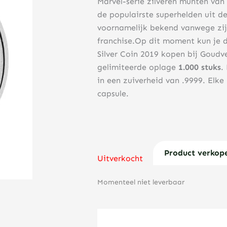
Marvel-serie zilveren munten van
de populairste superhelden uit 
voornamelijk bekend vanwege zijn
franchise.Op dit moment kun je d
Silver Coin 2019 kopen bij Goudv
gelimiteerde oplage
1.000 stuks
.
in een zuiverheid van .9999. Elk
capsule.
Product verkop
Uitverkocht
Momenteel niet leverbaar