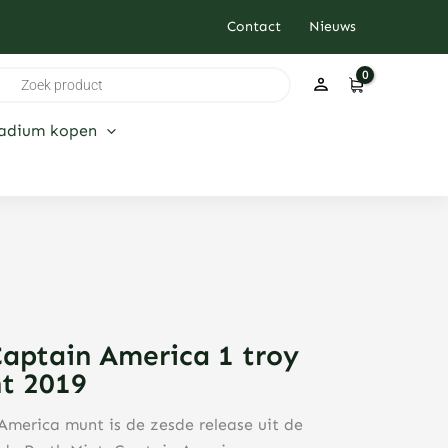
Contact
Nieuws
ducten
ken
ladium kopen
Captain America 1 troy
nt 2019
merica munt is de zesde release uit de