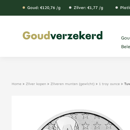
Ga
Goud: €
120,76
/g
Zilver: €
1,77
/g
Plati
naar
de
inhoud
Gou
Bel
Home
>
Zilver kopen
>
Zilveren munten (gewicht)
>
1 troy ounce
>
Tuv