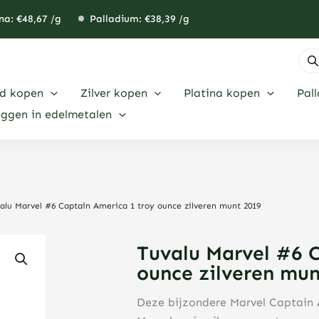
na: €
48,67
/g
Palladium: €
38,39
/g
Pro
zoe
d kopen
Zilver kopen
Platina kopen
Pal
eggen in edelmetalen
alu Marvel #6 Captain America 1 troy ounce zilveren munt 2019
Tuvalu Marvel #6 
ounce zilveren mu
Deze bijzondere Marvel Captain A