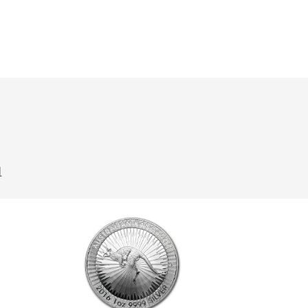
u
Klik hier