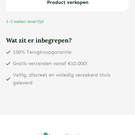
ounce
Product verkopen
zilveren
munt
1-3 weken levertijd
2026
aantal
Wat zit er inbegrepen?
100% Terugkoopgarantie
Gratis verzenden vanaf €10.000!
Veilig, discreet en volledig verzekerd thuis
geleverd