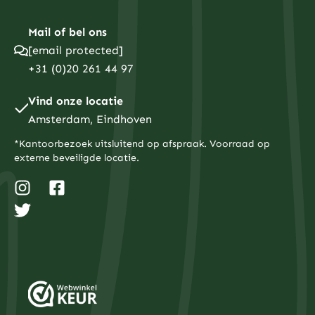
Mail of bel ons
[email protected]
+31 (0)20 261 44 97
Vind onze locatie
Amsterdam, Eindhoven
*Kantoorbezoek uitsluitend op afspraak. Voorraad op
externe beveiligde locatie.
I
T
F
n
w
a
s
i
c
t
t
e
a
t
b
g
e
o
r
r
o
a
k
m
-