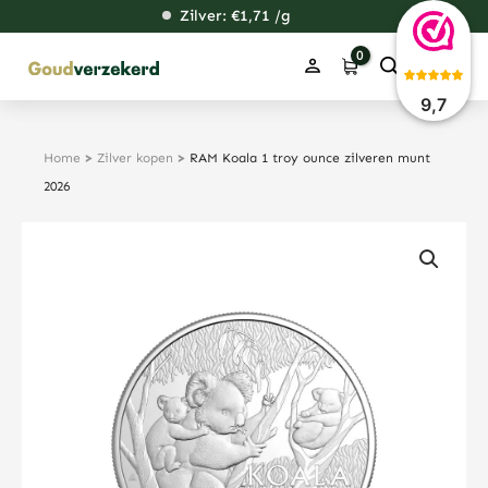
Ga
Zilver: €
118,20
1,71
48,25
38,31
/g
naar
de
inhoud
9,7
Home
>
Zilver kopen
>
RAM Koala 1 troy ounce zilveren munt
2026