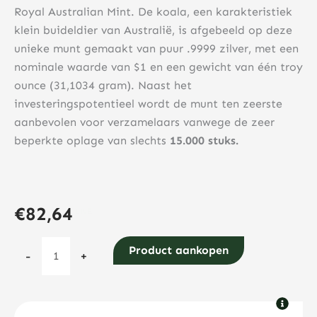
Royal Australian Mint. De koala, een karakteristiek
klein buideldier van Australië, is afgebeeld op deze
unieke munt gemaakt van puur .9999 zilver, met een
nominale waarde van $1 en een gewicht van één troy
ounce (31,1034 gram). Naast het
investeringspotentieel wordt de munt ten zeerste
aanbevolen voor verzamelaars vanwege de zeer
beperkte oplage van slechts
15.000 stuks.
€
82,64
RAM
Product aankopen
-
+
Koala
1
troy