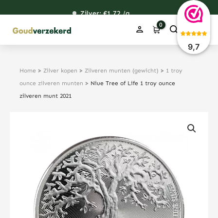
Ga
Zilver: €
118,73
1,72
48,32
38,43
/g
naar
de
inhoud
9,7
Home
>
Zilver kopen
>
Zilveren munten (gewicht)
>
1 troy
ounce zilveren munten
>
Niue Tree of Life 1 troy ounce
zilveren munt 2021