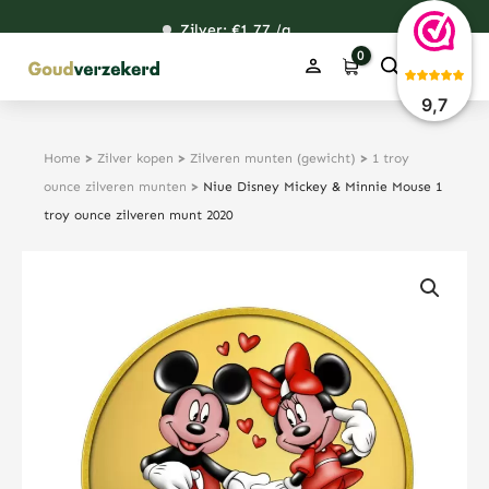
Ga
Zilver: €
120,76
1,77
48,59
38,39
/g
naar
de
inhoud
9,7
Home
>
Zilver kopen
>
Zilveren munten (gewicht)
>
1 troy
ounce zilveren munten
>
Niue Disney Mickey & Minnie Mouse 1
troy ounce zilveren munt 2020