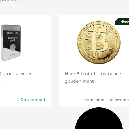
Nieu
Klik hier
Klik hier
 gram zilveren
Niue Bitcoin 1 troy ounce
gouden munt
Op voorraad
Momenteel niet leverba