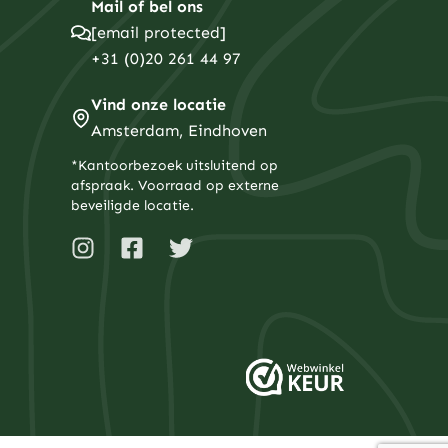
Mail of bel ons
[email protected]
+31 (0)20 261 44 97
Vind onze locatie
Amsterdam, Eindhoven
*Kantoorbezoek uitsluitend op
afspraak. Voorraad op externe
beveiligde locatie.
I
F
T
n
a
w
s
c
i
t
e
t
a
b
t
g
o
e
r
o
r
a
k
m
-
s