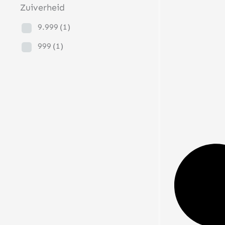
Zuiverheid
9.999
(1)
999
(1)