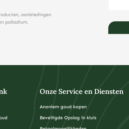
roducten, aanbiedingen
en palladium.
nk
Onze Service en Diensten
Anoniem goud kopen
Goud
Beveiligde Opslag in kluis
Betaalmogelijkheden