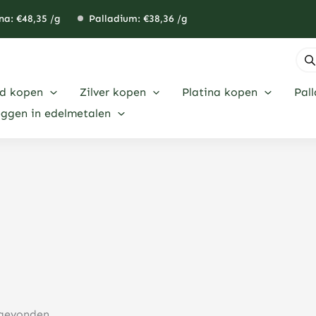
na: €
48,35
/g
Palladium: €
38,36
/g
Pro
zoe
d kopen
Zilver kopen
Platina kopen
Pal
eggen in edelmetalen
 gevonden