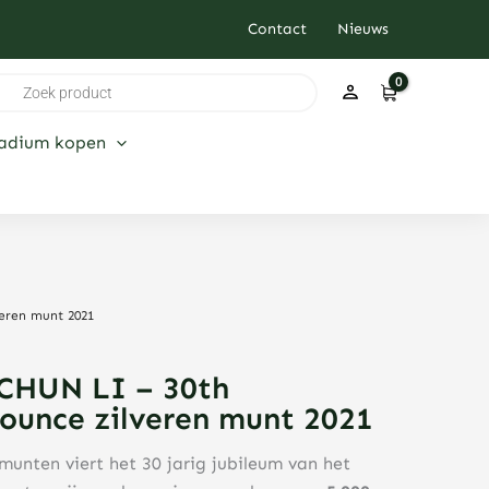
Contact
Nieuws
ducten
ken
ladium kopen
veren munt 2021
r CHUN LI – 30th
 ounce zilveren munt 2021
munten viert het 30 jarig jubileum van het