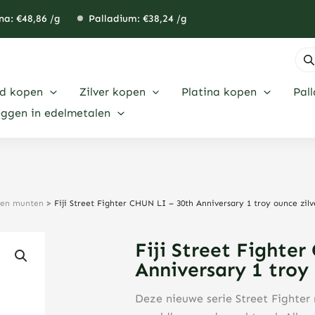
na: €
48,86
/g
Palladium: €
38,24
/g
Pro
zoe
d kopen
Zilver kopen
Platina kopen
Pal
eggen in edelmetalen
eren munten
>
Fiji Street Fighter CHUN LI – 30th Anniversary 1 troy ounce zil
Fiji Street Fighte
Anniversary 1 troy
Deze nieuwe serie Street Fighter 