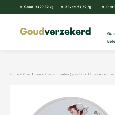
Ga
Goud: €
120,32
/g
Zilver: €
1,79
/g
Plati
naar
de
inhoud
Gou
Bel
Home
>
Zilver kopen
>
Zilveren munten (gewicht)
>
1 troy ounce zilv