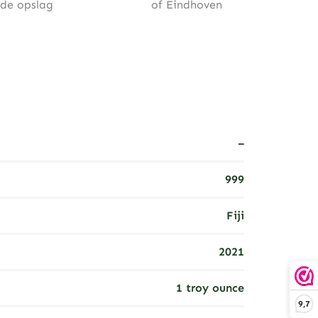
rde opslag
of Eindhoven
–
999
Fiji
2021
1 troy ounce
9,7