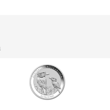
u
Klik hier