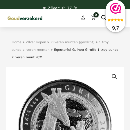
Ga
Zilver: €
120,84
1,77
48,69
38,25
/g
naar
de
inhoud
9,7
Home
>
Zilver kopen
>
Zilveren munten (gewicht)
>
1 troy
ounce zilveren munten
>
Equatorial Guinea Giraffe 1 troy ounce
zilveren munt 2021