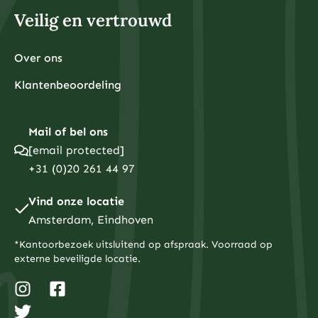
Veilig en vertrouwd
Over ons
Klantenbeoordeling
Mail of bel ons
[email protected]
+31 (0)20 261 44 97
Vind onze locatie
Amsterdam, Eindhoven
*Kantoorbezoek uitsluitend op afspraak. Voorraad op
externe beveiligde locatie.
I
T
F
n
w
a
s
i
c