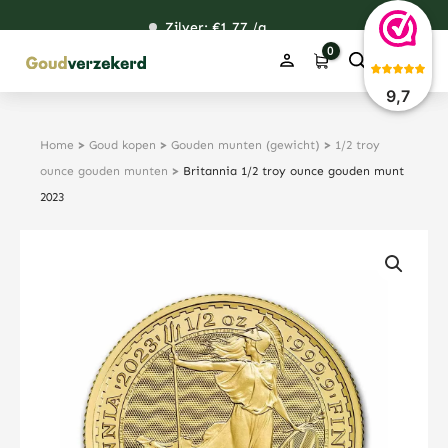
Ga
Zilver: €
120,76
1,77
48,67
38,39
/g
naar
de
inhoud
9,7
Home
>
Goud kopen
>
Gouden munten (gewicht)
>
1/2 troy
ounce gouden munten
>
Britannia 1/2 troy ounce gouden munt
2023