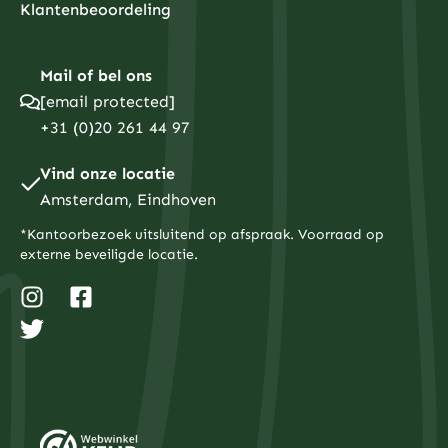
Klantenbeoordeling
Mail of bel ons
[email protected]
+31 (0)20 261 44 97
Vind onze locatie
Amsterdam, Eindhoven
*Kantoorbezoek uitsluitend op afspraak. Voorraad op
externe beveiligde locatie.
I
T
F
n
w
a
s
i
c
t
t
e
a
t
b
g
e
o
r
r
o
a
k