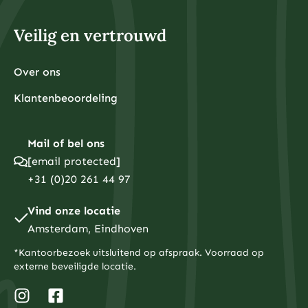
Veilig en vertrouwd
Over ons
Klantenbeoordeling
Mail of bel ons
[email protected]
+31 (0)20 261 44 97
Vind onze locatie
Amsterdam, Eindhoven
*Kantoorbezoek uitsluitend op afspraak. Voorraad op
externe beveiligde locatie.
I
T
F
n
w
a