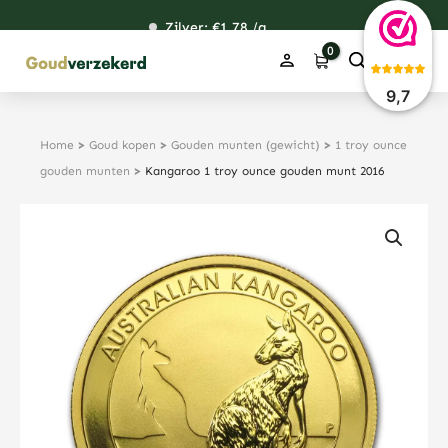
Ga
Zilver: €
121,03
1,78
48,98
38,26
/g
naar
de
inhoud
9,7
Home
>
Goud kopen
>
Gouden munten (gewicht)
>
1 troy ounce
gouden munten
>
Kangaroo 1 troy ounce gouden munt 2016