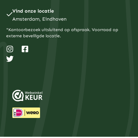
Vind onze locatie
Amsterdam, Eindhoven
*Kantoorbezoek uitsluitend op afspraak. Voorraad op
externe beveiligde locatie.
I
T
F
n
w
a
s
i
c
t
t
e
a
t
b
g
e
o
r
r
o
a
k
m
-
s
q
u
a