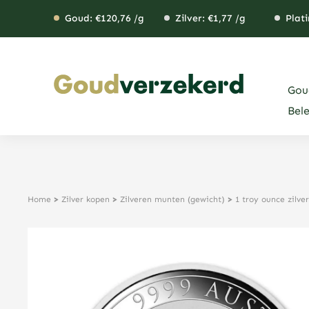
Ga
Goud: €
120,76
/g
Zilver: €
1,77
/g
Plati
naar
de
inhoud
Gou
Bel
Home
>
Zilver kopen
>
Zilveren munten (gewicht)
>
1 troy ounce zilv