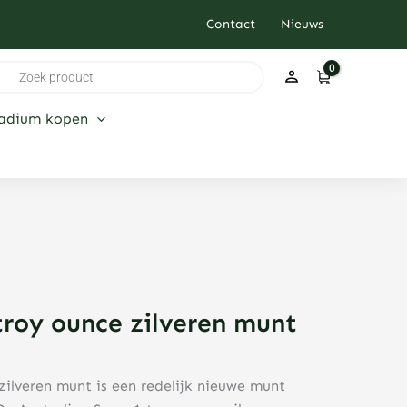
Contact
Nieuws
ducten
ken
ladium kopen
troy ounce zilveren munt
zilveren munt is een redelijk nieuwe munt