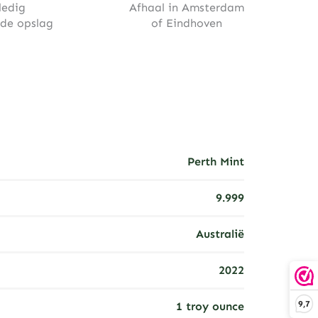
ledig
Afhaal in Amsterdam
rde opslag
of Eindhoven
Perth Mint
9.999
Australië
2022
9,7
1 troy ounce