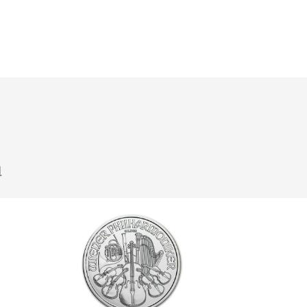
u
Klik hier