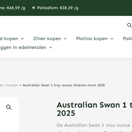
na: €
48,59
/g
Palladium: €
38,39
/g
Pro
zoe
d kopen
Zilver kopen
Platina kopen
Pal
eggen in edelmetalen
eren munten
>
Australian Swan 1 troy ounce zilveren munt 2025
Australian Swan 1 
2025
De Australian Swan 1 troy ounce 