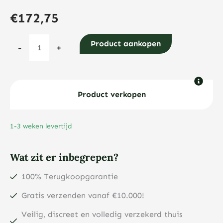
€
172,75
Argor
Product aankopen
-
+
Heraeus
Kinebar®
1
gram
Product verkopen
goudbaar
aantal
1-3 weken levertijd
Wat zit er inbegrepen?
100% Terugkoopgarantie
Gratis verzenden vanaf €10.000!
Veilig, discreet en volledig verzekerd thuis