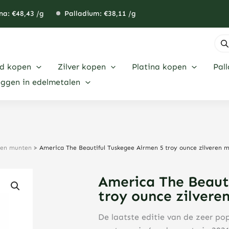
na: €
48,43
/g
Palladium: €
38,11
/g
Pro
zoe
d kopen
Zilver kopen
Platina kopen
Pal
eggen in edelmetalen
eren munten
>
America The Beautiful Tuskegee Airmen 5 troy ounce zilveren m
America The Beaut
troy ounce zilvere
De laatste editie van de zeer pop