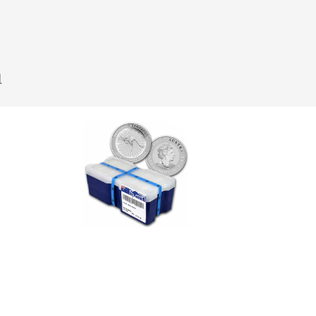
u
Klik hier