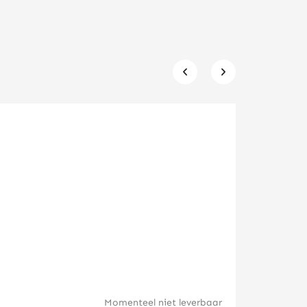
Kookaburra
Momenteel niet leverbaar