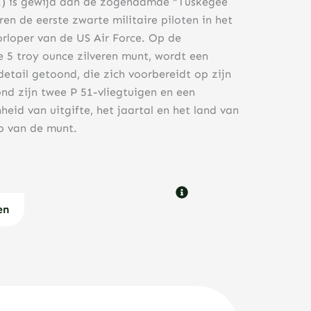
21) is gewijd aan de zogenaamde “Tuskegee
n de eerste zwarte militaire piloten in het
rloper van de US Air Force. Op de
 5 troy ounce zilveren munt, wordt een
etail getoond, die zich voorbereidt op zijn
nd zijn twee P 51-vliegtuigen en een
heid van uitgifte, het jaartal en het land van
rp van de munt.
en