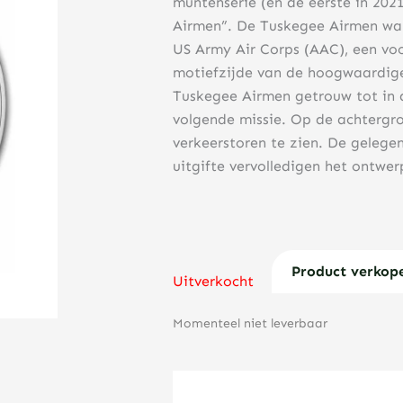
muntenserie (en de eerste in 20
Airmen”. De Tuskegee Airmen ware
US Army Air Corps (AAC), een voo
motiefzijde van de hoogwaardige
Tuskegee Airmen getrouw tot in d
volgende missie. Op de achtergro
verkeerstoren te zien. De gelegen
uitgifte vervolledigen het ontwe
Product verkop
Uitverkocht
Momenteel niet leverbaar