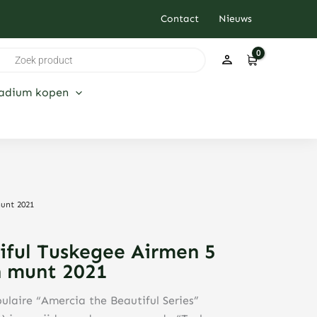
Contact
Nieuws
ducten
ken
ladium kopen
unt 2021
iful Tuskegee Airmen 5
n munt 2021
ulaire “Amercia the Beautiful Series”