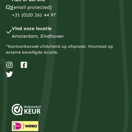
[email protected]
+31 (0)20 261 44 97
Vind onze locatie
Amsterdam, Eindhoven
*Kantoorbezoek uitsluitend op afspraak. Voorraad op
externe beveiligde locatie.
I
T
F
n
w
a
s
i
c
t
t
e
a
t
b
g
e
o
r
r
o
a
k
m
-
s
q