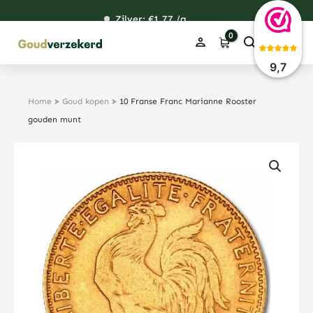
Ga
Zilver: €
120,76
1,77
48,59
38,39
/g
naar
de
inhoud
9,7
Home
>
Goud kopen
>
10 Franse Franc Marianne Rooster
gouden munt