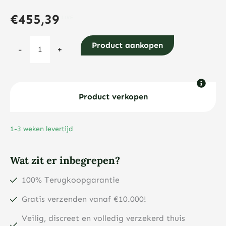
€
455,39
10
Product aankopen
-
+
Franse
Franc
Marianne
Rooster
Product verkopen
gouden
munt
1-3 weken levertijd
aantal
Wat zit er inbegrepen?
100% Terugkoopgarantie
Gratis verzenden vanaf €10.000!
Veilig, discreet en volledig verzekerd thuis