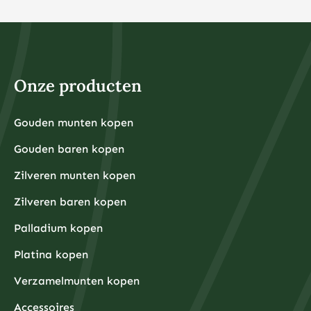
beleggen in fracties van aandelen of ETF’s. Dit maakt
beleggen toegankelijk voor iedereen, ongeacht het
beschikbare kapitaal. Het belangrijkste is dat u alleen
belegt met geld dat u kunt missen en dat u niet nodig
heeft voor dagelijkse uitgaven of noodsituaties.
Voor fysieke edelmetalen ligt de praktische ondergrens
hoger omdat kleinere hoeveelheden relatief hoge
Onze producten
aankooppremies hebben. Een zilveren munt van één
ounce kost bijvoorbeeld rond de €30-40, terwijl een
kleine goudbaar van 1 gram ongeveer €80-100 kost.
Grotere hoeveelheden hebben doorgaans voordeligere
Gouden munten kopen
Financiële experts adviseren om eerst een noodfonds
premies per gram.
van 3-6 maanden aan uitgaven aan te leggen voordat
Gouden baren kopen
u begint met beleggen. Dit zorgt ervoor dat u niet
gedwongen wordt om uw beleggingen te verkopen
tijdens onverwachte financiële tegenslagen.
Zilveren munten kopen
Waarom kiezen beleggers steeds vaker voor fysieke
Zilveren baren kopen
edelmetalen?
Beleggers kiezen steeds vaker voor fysieke
Palladium kopen
edelmetalen omdat deze bescherming bieden tegen
inflatie, valutadevaluatie en geopolitieke onzekerheid,
Platina kopen
terwijl ze tegelijkertijd tastbare activa
vertegenwoordigen die onafhankelijk zijn van het
Verzamelmunten kopen
financiële systeem.
De afgelopen jaren hebben centrale banken wereldwijd
ongekende hoeveelheden geld geprint om
Accessoires
economische crises te bestrijden, wat heeft geleid tot