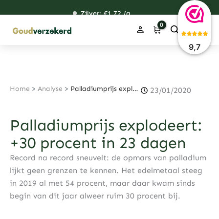
Ga
Zilver: €
119,00
1,72
49,08
38,42
/g
naar
de
inhoud
9,7
Home
>
Analyse
>
Palladiumprijs explodeert: +30 procent in 23 dagen
23/01/2020
Palladiumprijs explodeert:
+30 procent in 23 dagen
Record na record sneuvelt: de opmars van palladium
lijkt geen grenzen te kennen. Het edelmetaal steeg
in 2019 al met 54 procent, maar daar kwam sinds
begin van dit jaar alweer ruim 30 procent bij.