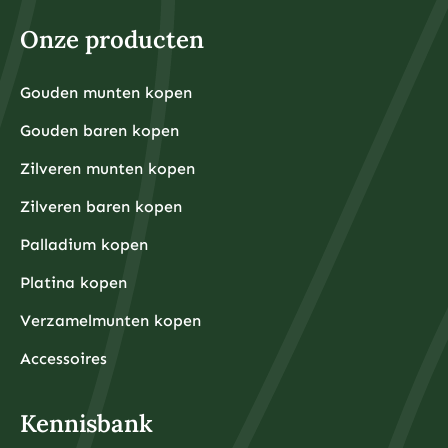
Voor fysieke edelmetalen ligt de praktische ondergrens
hoger omdat kleinere hoeveelheden relatief hoge
Onze producten
aankooppremies hebben. Een zilveren munt van één
ounce kost bijvoorbeeld rond de €30-40, terwijl een
kleine goudbaar van 1 gram ongeveer €80-100 kost.
Grotere hoeveelheden hebben doorgaans voordeligere
Gouden munten kopen
Financiële experts adviseren om eerst een noodfonds
premies per gram.
van 3-6 maanden aan uitgaven aan te leggen voordat
Gouden baren kopen
u begint met beleggen. Dit zorgt ervoor dat u niet
gedwongen wordt om uw beleggingen te verkopen
tijdens onverwachte financiële tegenslagen.
Zilveren munten kopen
Waarom kiezen beleggers steeds vaker voor fysieke
Zilveren baren kopen
edelmetalen?
Beleggers kiezen steeds vaker voor fysieke
Palladium kopen
edelmetalen omdat deze bescherming bieden tegen
inflatie, valutadevaluatie en geopolitieke onzekerheid,
Platina kopen
terwijl ze tegelijkertijd tastbare activa
vertegenwoordigen die onafhankelijk zijn van het
Verzamelmunten kopen
financiële systeem.
De afgelopen jaren hebben centrale banken wereldwijd
ongekende hoeveelheden geld geprint om
Accessoires
economische crises te bestrijden, wat heeft geleid tot
zorgen over toekomstige inflatie. Fysieke edelmetalen
hebben historisch gezien hun waarde behouden tijdens
periodes van hoge inflatie en monetaire onzekerheid.
Kennisbank
Daarnaast bieden fysieke edelmetalen diversificatie
buiten het traditionele financiële systeem. Terwijl