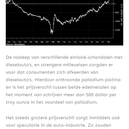
De nasleep van verschillende emissie-schandalen met
dieselauto’s, en strengere milieueisen zorgden er
voor dat consumenten zich afkeerden van
dieselauto’s. Hierdoor onttroonde palladium platina
en is het prijsverschil tussen beide edelmetalen op
het moment van schrijven meer dan 500 dollar per
troy ounce in het voordeel van palladium.
Het steeds grotere prijsverschil zorgt inmiddels ook
voor speculatie in de auto-industrie. Zo zouden