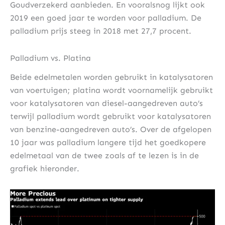
Goudverzekerd aanbieden. En vooralsnog lijkt ook
2019 een goed jaar te worden voor palladium. De
palladium prijs steeg in 2018 met 27,7 procent.
Palladium vs. Platina
Beide edelmetalen worden gebruikt in katalysatoren
van voertuigen; platina wordt voornamelijk gebruikt
voor katalysatoren van diesel-aangedreven auto’s
terwijl palladium wordt gebruikt voor katalysatoren
van benzine-aangedreven auto’s. Over de afgelopen
10 jaar was palladium langere tijd het goedkopere
edelmetaal van de twee zoals af te lezen is in de
grafiek hieronder.