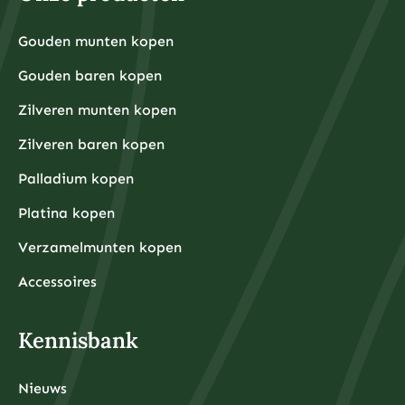
ounce kost bijvoorbeeld rond de €30-40, terwijl een
kleine goudbaar van 1 gram ongeveer €80-100 kost.
Grotere hoeveelheden hebben doorgaans voordeligere
Gouden munten kopen
Financiële experts adviseren om eerst een noodfonds
premies per gram.
van 3-6 maanden aan uitgaven aan te leggen voordat
Gouden baren kopen
u begint met beleggen. Dit zorgt ervoor dat u niet
gedwongen wordt om uw beleggingen te verkopen
tijdens onverwachte financiële tegenslagen.
Zilveren munten kopen
Waarom kiezen beleggers steeds vaker voor fysieke
Zilveren baren kopen
edelmetalen?
Beleggers kiezen steeds vaker voor fysieke
Palladium kopen
edelmetalen omdat deze bescherming bieden tegen
inflatie, valutadevaluatie en geopolitieke onzekerheid,
Platina kopen
terwijl ze tegelijkertijd tastbare activa
vertegenwoordigen die onafhankelijk zijn van het
Verzamelmunten kopen
financiële systeem.
De afgelopen jaren hebben centrale banken wereldwijd
ongekende hoeveelheden geld geprint om
Accessoires
economische crises te bestrijden, wat heeft geleid tot
zorgen over toekomstige inflatie. Fysieke edelmetalen
hebben historisch gezien hun waarde behouden tijdens
periodes van hoge inflatie en monetaire onzekerheid.
Kennisbank
Daarnaast bieden fysieke edelmetalen diversificatie
buiten het traditionele financiële systeem. Terwijl
aandelen, obligaties en banktegoeden allemaal
afhankelijk zijn van de stabiliteit van financiële
Nieuws
instellingen, zijn fysieke edelmetalen tastbare activa