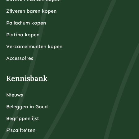
Waarom kiezen beleggers steeds vaker voor fysieke
Zilveren baren kopen
edelmetalen?
Beleggers kiezen steeds vaker voor fysieke
Palladium kopen
edelmetalen omdat deze bescherming bieden tegen
inflatie, valutadevaluatie en geopolitieke onzekerheid,
Platina kopen
terwijl ze tegelijkertijd tastbare activa
vertegenwoordigen die onafhankelijk zijn van het
Verzamelmunten kopen
financiële systeem.
De afgelopen jaren hebben centrale banken wereldwijd
ongekende hoeveelheden geld geprint om
Accessoires
economische crises te bestrijden, wat heeft geleid tot
zorgen over toekomstige inflatie. Fysieke edelmetalen
hebben historisch gezien hun waarde behouden tijdens
periodes van hoge inflatie en monetaire onzekerheid.
Kennisbank
Daarnaast bieden fysieke edelmetalen diversificatie
buiten het traditionele financiële systeem. Terwijl
aandelen, obligaties en banktegoeden allemaal
afhankelijk zijn van de stabiliteit van financiële
Nieuws
instellingen, zijn fysieke edelmetalen tastbare activa
die u daadwerkelijk in bezit kunt hebben.
De toegankelijkheid is ook verbeterd door
Beleggen in Goud
professionele opslagdiensten die beveiligde opslag
met volledige verzekering aanbieden. Moderne
Begrippenlijst
edelmetaalbeleggers hoeven hun goud en zilver niet
meer thuis te bewaren, maar kunnen gebruikmaken
Fiscaliteiten
van gealloceerde opslag in gespecialiseerde kluizen in
Wat zijn de grootste risico’s bij beginnen met
Nederland en Zwitserland.