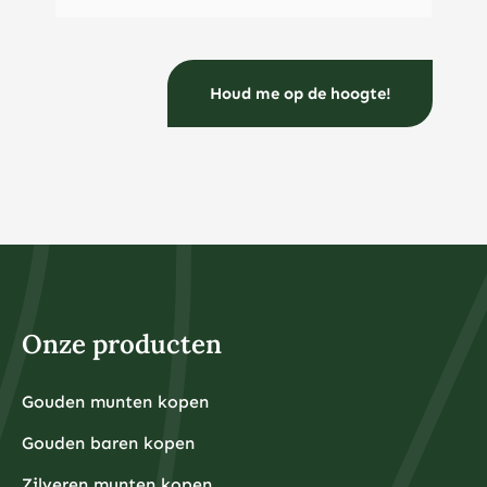
Voor beginners is het verstandig om te starten met
staatsobligaties of hoogwaardige bedrijfsobligaties
voordat u overstapt naar meer risicovolle varianten.
Hoeveel geld heb je nodig om te beginnen met
beleggen?
U kunt al beginnen met beleggen vanaf €50 tot €100
per maand via indexfondsen of ETF’s, terwijl voor
fysieke edelmetalen een startbedrag van €500 tot
€1.000 vaak praktischer is vanwege de
aankooppremies en opslagkosten.
Bij veel online brokers kunt u tegenwoordig al vanaf €1
beleggen in fracties van aandelen of ETF’s. Dit maakt
beleggen toegankelijk voor iedereen, ongeacht het
beschikbare kapitaal. Het belangrijkste is dat u alleen
belegt met geld dat u kunt missen en dat u niet nodig
heeft voor dagelijkse uitgaven of noodsituaties.
Voor fysieke edelmetalen ligt de praktische ondergrens
hoger omdat kleinere hoeveelheden relatief hoge
Onze producten
aankooppremies hebben. Een zilveren munt van één
ounce kost bijvoorbeeld rond de €30-40, terwijl een
kleine goudbaar van 1 gram ongeveer €80-100 kost.
Grotere hoeveelheden hebben doorgaans voordeligere
Gouden munten kopen
Financiële experts adviseren om eerst een noodfonds
premies per gram.
van 3-6 maanden aan uitgaven aan te leggen voordat
Gouden baren kopen
u begint met beleggen. Dit zorgt ervoor dat u niet
gedwongen wordt om uw beleggingen te verkopen
tijdens onverwachte financiële tegenslagen.
Zilveren munten kopen