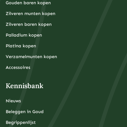
Gouden baren kopen
u begint met beleggen. Dit zorgt ervoor dat u niet
gedwongen wordt om uw beleggingen te verkopen
tijdens onverwachte financiële tegenslagen.
Zilveren munten kopen
Waarom kiezen beleggers steeds vaker voor fysieke
Zilveren baren kopen
edelmetalen?
Beleggers kiezen steeds vaker voor fysieke
Palladium kopen
edelmetalen omdat deze bescherming bieden tegen
inflatie, valutadevaluatie en geopolitieke onzekerheid,
Platina kopen
terwijl ze tegelijkertijd tastbare activa
vertegenwoordigen die onafhankelijk zijn van het
Verzamelmunten kopen
financiële systeem.
De afgelopen jaren hebben centrale banken wereldwijd
ongekende hoeveelheden geld geprint om
Accessoires
economische crises te bestrijden, wat heeft geleid tot
zorgen over toekomstige inflatie. Fysieke edelmetalen
hebben historisch gezien hun waarde behouden tijdens
periodes van hoge inflatie en monetaire onzekerheid.
Kennisbank
Daarnaast bieden fysieke edelmetalen diversificatie
buiten het traditionele financiële systeem. Terwijl
aandelen, obligaties en banktegoeden allemaal
afhankelijk zijn van de stabiliteit van financiële
Nieuws
instellingen, zijn fysieke edelmetalen tastbare activa
die u daadwerkelijk in bezit kunt hebben.
De toegankelijkheid is ook verbeterd door
Beleggen in Goud
professionele opslagdiensten die beveiligde opslag
met volledige verzekering aanbieden. Moderne
Begrippenlijst
edelmetaalbeleggers hoeven hun goud en zilver niet