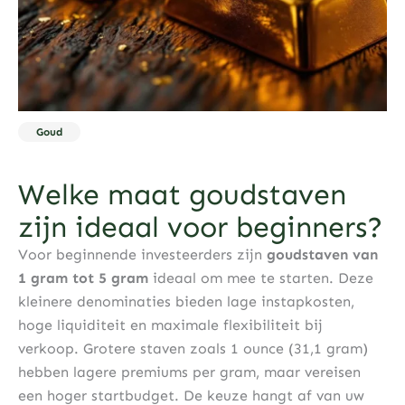
Goud
Welke maat goudstaven
zijn ideaal voor beginners?
Voor beginnende investeerders zijn
goudstaven van
1 gram tot 5 gram
ideaal om mee te starten. Deze
kleinere denominaties bieden lage instapkosten,
hoge liquiditeit en maximale flexibiliteit bij
verkoop. Grotere staven zoals 1 ounce (31,1 gram)
hebben lagere premiums per gram, maar vereisen
een hoger startbudget. De keuze hangt af van uw