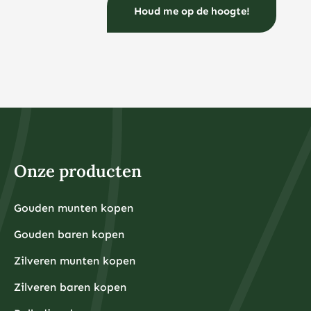
beleggen?
U kunt al beginnen met beleggen vanaf €50 tot €100
per maand via indexfondsen of ETF’s, terwijl voor
fysieke edelmetalen een startbedrag van €500 tot
€1.000 vaak praktischer is vanwege de
aankooppremies en opslagkosten.
Bij veel online brokers kunt u tegenwoordig al vanaf €1
beleggen in fracties van aandelen of ETF’s. Dit maakt
beleggen toegankelijk voor iedereen, ongeacht het
beschikbare kapitaal. Het belangrijkste is dat u alleen
belegt met geld dat u kunt missen en dat u niet nodig
heeft voor dagelijkse uitgaven of noodsituaties.
Voor fysieke edelmetalen ligt de praktische ondergrens
hoger omdat kleinere hoeveelheden relatief hoge
Onze producten
aankooppremies hebben. Een zilveren munt van één
ounce kost bijvoorbeeld rond de €30-40, terwijl een
kleine goudbaar van 1 gram ongeveer €80-100 kost.
Grotere hoeveelheden hebben doorgaans voordeligere
Gouden munten kopen
Financiële experts adviseren om eerst een noodfonds
premies per gram.
van 3-6 maanden aan uitgaven aan te leggen voordat
Gouden baren kopen
u begint met beleggen. Dit zorgt ervoor dat u niet
gedwongen wordt om uw beleggingen te verkopen
tijdens onverwachte financiële tegenslagen.
Zilveren munten kopen
Waarom kiezen beleggers steeds vaker voor fysieke
Zilveren baren kopen
edelmetalen?
Beleggers kiezen steeds vaker voor fysieke