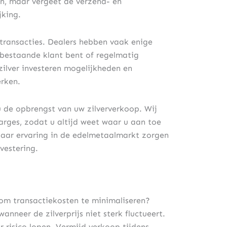
en, maar vergeet de verzend- en
jking.
e transacties. Dealers hebben vaak enige
bestaande klant bent of regelmatig
zilver investeren mogelijkheden en
rken.
 de opbrengst van uw zilververkoop. Wij
arges, zodat u altijd weet waar u aan toe
jaar ervaring in de edelmetaalmarkt zorgen
nvestering.
om transactiekosten te minimaliseren?
nneer de zilverprijs niet sterk fluctueert.
risico lopen. Vermijd verkoop tijdens