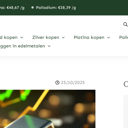
na: €
48,67
/g
Palladium: €
38,39
/g
Pro
zoe
d kopen
Zilver kopen
Platina kopen
Pal
eggen in edelmetalen
O
25/10/2025