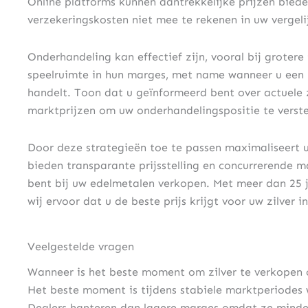
Online platforms kunnen aantrekkelijke prijzen bied
verzekeringskosten niet mee te rekenen in uw vergeli
Onderhandeling kan effectief zijn, vooral bij groter
speelruimte in hun marges, met name wanneer u een 
handelt. Toon dat u geïnformeerd bent over actuele 
marktprijzen om uw onderhandelingspositie te verste
Door deze strategieën toe te passen maximaliseert u
bieden transparante prijsstelling en concurrerende m
bent bij uw edelmetalen verkopen. Met meer dan 25 
wij ervoor dat u de beste prijs krijgt voor uw zilver i
Veelgestelde vragen
Wanneer is het beste moment om zilver te verkopen 
Het beste moment is tijdens stabiele marktperiodes wa
Dealers hanteren dan lagere marges omdat ze minder 