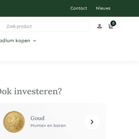
Contact
Nieuws
ducten
ken
ladium kopen
ok investeren?
Goud
Munten en baren