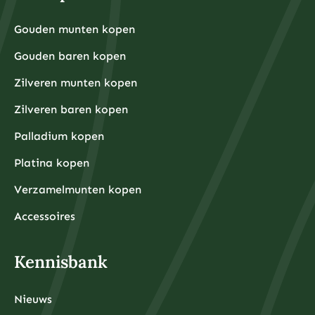
ounce kost bijvoorbeeld rond de €30-40, terwijl een
kleine goudbaar van 1 gram ongeveer €80-100 kost.
Grotere hoeveelheden hebben doorgaans voordeligere
Gouden munten kopen
Financiële experts adviseren om eerst een noodfonds
premies per gram.
van 3-6 maanden aan uitgaven aan te leggen voordat
Gouden baren kopen
u begint met beleggen. Dit zorgt ervoor dat u niet
gedwongen wordt om uw beleggingen te verkopen
tijdens onverwachte financiële tegenslagen.
Zilveren munten kopen
Waarom kiezen beleggers steeds vaker voor fysieke
Zilveren baren kopen
edelmetalen?
Beleggers kiezen steeds vaker voor fysieke
Palladium kopen
edelmetalen omdat deze bescherming bieden tegen
inflatie, valutadevaluatie en geopolitieke onzekerheid,
Platina kopen
terwijl ze tegelijkertijd tastbare activa
vertegenwoordigen die onafhankelijk zijn van het
Verzamelmunten kopen
financiële systeem.
De afgelopen jaren hebben centrale banken wereldwijd
ongekende hoeveelheden geld geprint om
Accessoires
economische crises te bestrijden, wat heeft geleid tot
zorgen over toekomstige inflatie. Fysieke edelmetalen
hebben historisch gezien hun waarde behouden tijdens
periodes van hoge inflatie en monetaire onzekerheid.
Kennisbank
Daarnaast bieden fysieke edelmetalen diversificatie
buiten het traditionele financiële systeem. Terwijl
aandelen, obligaties en banktegoeden allemaal
afhankelijk zijn van de stabiliteit van financiële
Nieuws
instellingen, zijn fysieke edelmetalen tastbare activa