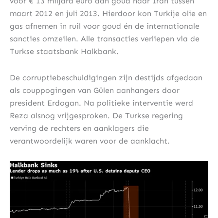
voor € 13 miljard euro aan goud naar Iran tussen
maart 2012 en juli 2013. Hierdoor kon Turkije olie en
gas afnemen in ruil voor goud én de internationale
sancties omzeilen. Alle transacties verliepen via de
Turkse staatsbank Halkbank.
De corruptiebeschuldigingen zijn destijds afgedaan
als couppogingen van Gülen aanhangers door
president Erdogan. Na politieke interventie werd
Reza alsnog vrijgesproken. De Turkse regering
verving de rechters en aanklagers die
verantwoordelijk waren voor de aanklacht.