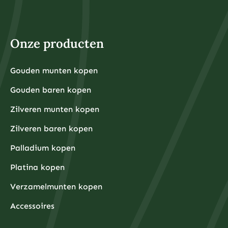
beschikbare kapitaal. Het belangrijkste is dat u alleen
belegt met geld dat u kunt missen en dat u niet nodig
heeft voor dagelijkse uitgaven of noodsituaties.
Voor fysieke edelmetalen ligt de praktische ondergrens
hoger omdat kleinere hoeveelheden relatief hoge
Onze producten
aankooppremies hebben. Een zilveren munt van één
ounce kost bijvoorbeeld rond de €30-40, terwijl een
kleine goudbaar van 1 gram ongeveer €80-100 kost.
Grotere hoeveelheden hebben doorgaans voordeligere
Gouden munten kopen
Financiële experts adviseren om eerst een noodfonds
premies per gram.
van 3-6 maanden aan uitgaven aan te leggen voordat
Gouden baren kopen
u begint met beleggen. Dit zorgt ervoor dat u niet
gedwongen wordt om uw beleggingen te verkopen
tijdens onverwachte financiële tegenslagen.
Zilveren munten kopen
Waarom kiezen beleggers steeds vaker voor fysieke
Zilveren baren kopen
edelmetalen?
Beleggers kiezen steeds vaker voor fysieke
Palladium kopen
edelmetalen omdat deze bescherming bieden tegen
inflatie, valutadevaluatie en geopolitieke onzekerheid,
Platina kopen
terwijl ze tegelijkertijd tastbare activa
vertegenwoordigen die onafhankelijk zijn van het
Verzamelmunten kopen
financiële systeem.
De afgelopen jaren hebben centrale banken wereldwijd
ongekende hoeveelheden geld geprint om
Accessoires
economische crises te bestrijden, wat heeft geleid tot
zorgen over toekomstige inflatie. Fysieke edelmetalen
hebben historisch gezien hun waarde behouden tijdens