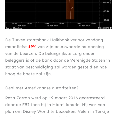
De Turkse staatsbank Halkbank verloor vandaag
maar liefst
19%
van zijn beurswaarde na opening
van de beurzen. De belangrijkste zorg onder
beleggers is of de bank door de Verenigde Staten in
staat van beschuldiging zal worden gesteld én hoe
hoog de boete zal zijn.
Deal met Amerikaanse autoriteiten?
Reza Zarrab werd op 19 maart 2016 gearresteerd
door de FBI toen hij in Miami landde. Hij was van
plan om Disney World te bezoeken. Velen in Turkije