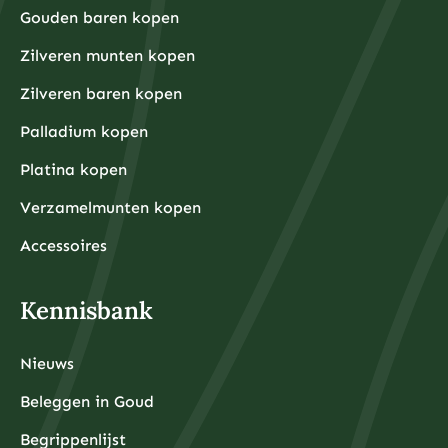
van 3-6 maanden aan uitgaven aan te leggen voordat
Gouden baren kopen
u begint met beleggen. Dit zorgt ervoor dat u niet
gedwongen wordt om uw beleggingen te verkopen
tijdens onverwachte financiële tegenslagen.
Zilveren munten kopen
Waarom kiezen beleggers steeds vaker voor fysieke
Zilveren baren kopen
edelmetalen?
Beleggers kiezen steeds vaker voor fysieke
Palladium kopen
edelmetalen omdat deze bescherming bieden tegen
inflatie, valutadevaluatie en geopolitieke onzekerheid,
Platina kopen
terwijl ze tegelijkertijd tastbare activa
vertegenwoordigen die onafhankelijk zijn van het
Verzamelmunten kopen
financiële systeem.
De afgelopen jaren hebben centrale banken wereldwijd
ongekende hoeveelheden geld geprint om
Accessoires
economische crises te bestrijden, wat heeft geleid tot
zorgen over toekomstige inflatie. Fysieke edelmetalen
hebben historisch gezien hun waarde behouden tijdens
periodes van hoge inflatie en monetaire onzekerheid.
Kennisbank
Daarnaast bieden fysieke edelmetalen diversificatie
buiten het traditionele financiële systeem. Terwijl
aandelen, obligaties en banktegoeden allemaal
afhankelijk zijn van de stabiliteit van financiële
Nieuws
instellingen, zijn fysieke edelmetalen tastbare activa
die u daadwerkelijk in bezit kunt hebben.
De toegankelijkheid is ook verbeterd door
Beleggen in Goud
professionele opslagdiensten die beveiligde opslag
met volledige verzekering aanbieden. Moderne
Begrippenlijst