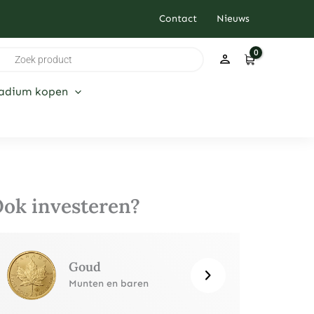
Contact
Nieuws
ducten
ken
ladium kopen
ok investeren?
Goud
Munten en baren