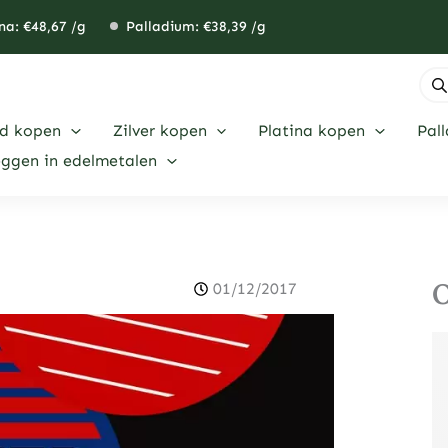
na: €
48,67
/g
Palladium: €
38,39
/g
Pro
zoe
d kopen
Zilver kopen
Platina kopen
Pal
eggen in edelmetalen
O
01/12/2017