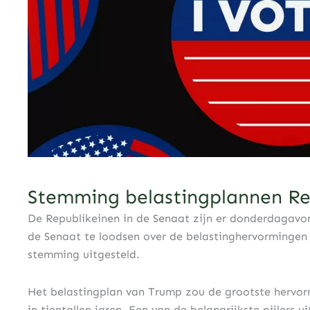
Stemming belastingplannen Rep
De Republikeinen in de Senaat zijn er donderdagavo
de Senaat te loodsen over de belastinghervormingen
stemming uitgesteld.
Het belastingplan van Trump zou de grootste hervormi
in tientallen jaren. Een van de belangrijkste pijlers u