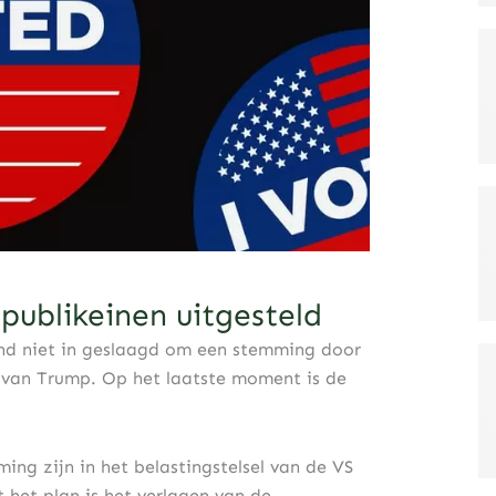
ublikeinen uitgesteld
nd niet in geslaagd om een stemming door
 van Trump. Op het laatste moment is de
ng zijn in het belastingstelsel van de VS
it het plan is het verlagen van de