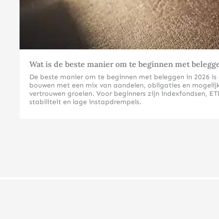
Wat is de beste manier om te beginnen met belegg
De beste manier om te beginnen met beleggen in 2026 is doo
bouwen met een mix van aandelen, obligaties en mogelijk 
vertrouwen groeien. Voor beginners zijn indexfondsen, ETF
stabiliteit en lage instapdrempels.
Welke beleggingsvormen zijn het meest geschikt voor beg
Voor beginners zijn indexfondsen, ETF’s en fysieke edelm
complexe kennis vereisen dan individuele aandelen of der
Indexfondsen en ETF’s spreiden automatisch het risico ov
beleggingsvormen volgen brede marktindexen zoals de AEX
Fysieke edelmetalen zoals goud en zilver vormen een uitst
Beleggingsgoud is bovendien vrijgesteld van btw, wat de 
voor beginners.