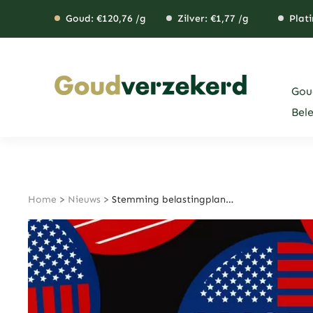
Ga
Goud: €
120,76
/g
Zilver: €
1,77
/g
Plati
naar
de
inhoud
Gou
Bel
Home
>
Nieuws
>
Stemming belastingplannen Republikeinen uitgesteld