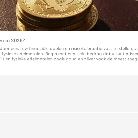
en in 2026?
r eerst uw financiële doelen en risicotolerantie vast te stellen, ve
fysieke edelmetalen. Begin met een klein bedrag dat u kunt missen 
’s en fysieke edelmetalen zoals goud en zilver vaak de meest toeg
inners in 2026?
etalen de meest geschikte beleggingsvormen omdat ze diversificati
ivaten.
er honderden bedrijven, waardoor u niet afhankelijk bent van de pr
 of wereldwijde aandelenindexen, wat betekent dat u direct parti
ekende aanvulling voor beginners omdat ze fungeren als bescherming
totale kosten verlaagt. Een verantwoord percentage edelmetalen in