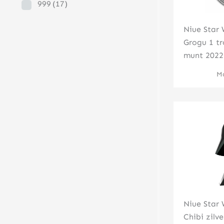
999
(17)
Niue Star
Grogu 1 tr
munt 2022
Mo
Niue Star
Chibi zilv