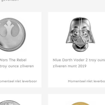
Klik hier
Klik hier
Wars The Rebel
Niue Darth Vader 2 troy oun
 troy ounce zilveren
zilveren munt 2019
menteel niet leverbaar
Momenteel niet leverba
Klik hier
Klik hier