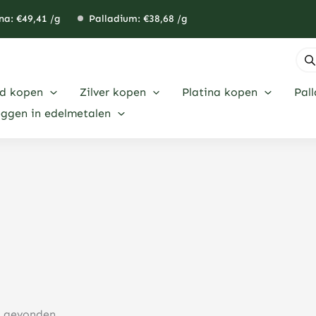
na: €
49,41
/g
Palladium: €
38,68
/g
Pro
zoe
d kopen
Zilver kopen
Platina kopen
Pal
eggen in edelmetalen
n gevonden