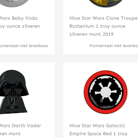
 Wars Baby Yoda
Niue Star Wars Clone Troope
oy ounce zilveren
Ruthenium 1 troy ounce
zilveren munt 2019
menteel niet leverbaar
Momenteel niet leverba
Klik hier
Klik hier
 Wars Darth Vader
Niue Star Wars Galactic
eren munt
Empire Space Red 1 troy