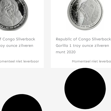
f Congo Silverback
Republic of Congo Silverback
troy ounce zilveren
Gorilla 1 troy ounce zilveren
munt 2020
menteel niet leverbaar
Momenteel niet leverba