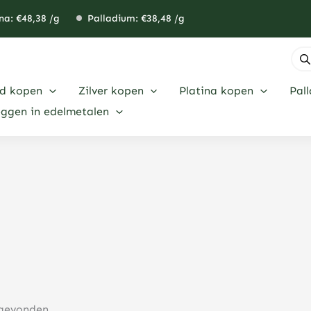
na: €
48,38
/g
Palladium: €
38,48
/g
Pro
zoe
d kopen
Zilver kopen
Platina kopen
Pal
eggen in edelmetalen
 gevonden