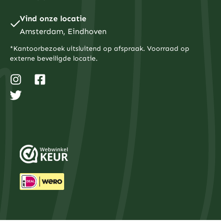
Vind onze locatie
Amsterdam, Eindhoven
*Kantoorbezoek uitsluitend op afspraak. Voorraad op
externe beveiligde locatie.
I
T
F
n
w
a
s
i
c
t
t
e
a
t
b
g
e
o
r
r
o
a
k
m
-
s
q
u
a