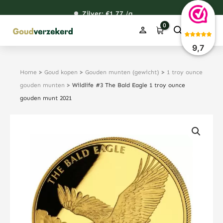
Ga
Zilver: €
120,50
1,77
48,99
38,14
/g
naar
de
inhoud
9,7
Home
>
Goud kopen
>
Gouden munten (gewicht)
>
1 troy ounce
gouden munten
>
Wildlife #3 The Bald Eagle 1 troy ounce
gouden munt 2021