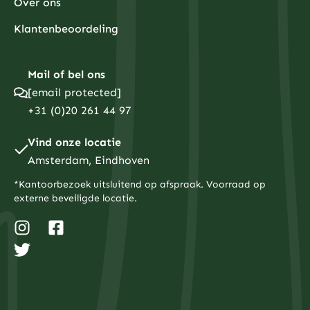
Over ons
Klantenbeoordeling
Mail of bel ons
[email protected]
+31 (0)20 261 44 97
Vind onze locatie
Amsterdam, Eindhoven
*Kantoorbezoek uitsluitend op afspraak. Voorraad op
externe beveiligde locatie.
I
T
F
n
w
a
s
i
c
t
t
e
a
t
b
g
e
o