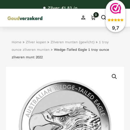
Ga
Zilver: €
122,31
1,83
49,02
38,54
/g
naar
de
inhoud
9,7
Home
>
Zilver kopen
>
Zilveren munten (gewicht)
>
1 troy
ounce zilveren munten
>
Wedge-Tailed Eagle 1 troy ounce
zilveren munt 2022